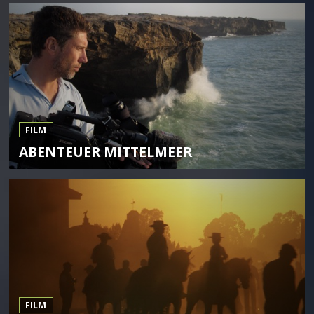
FILM
ABENTEUER MITTELMEER
FILM