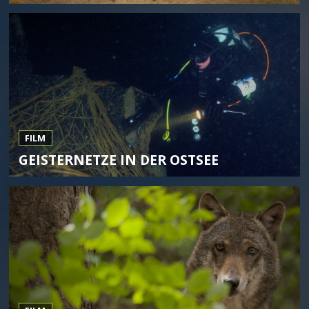
FILM
GEISTERNETZE IN DER OSTSEE