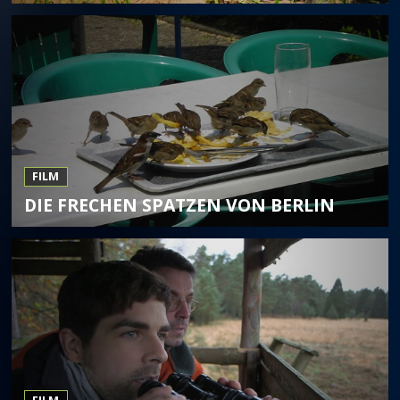
FILM
DIE FRECHEN SPATZEN VON BERLIN
FILM