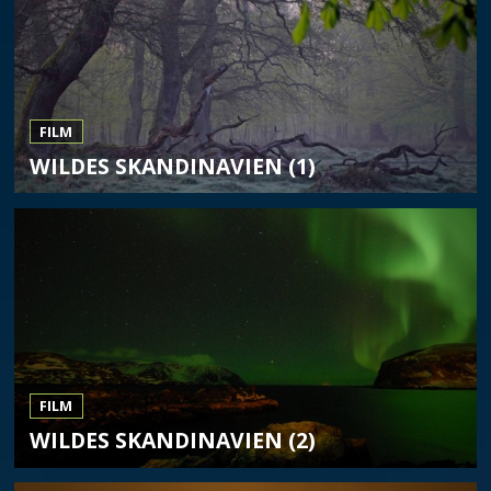
FILM
WILDES SKANDINAVIEN (1)
FILM
WILDES SKANDINAVIEN (2)