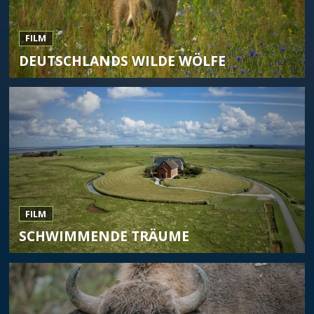
FILM
DEUTSCHLANDS WILDE WÖLFE
FILM
SCHWIMMENDE TRÄUME