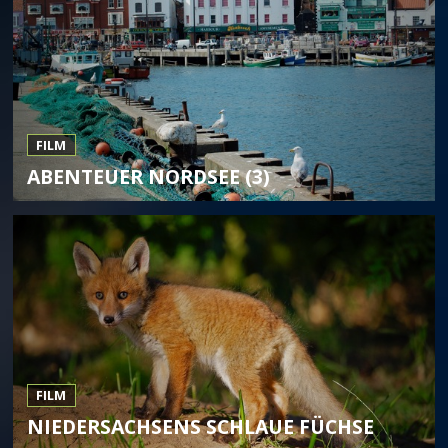
FILM
ABENTEUER NORDSEE (3)
FILM
NIEDERSACHSENS SCHLAUE FÜCHSE