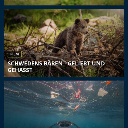
FILM
SCHWEDENS BÄREN - GELIEBT UND
GEHASST