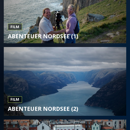
FILM
ABENTEUER NORDSEE (1)
FILM
ABENTEUER NORDSEE (2)