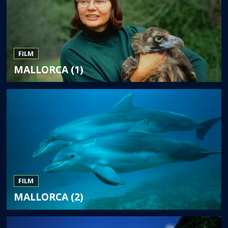
FILM
MALLORCA (1)
FILM
MALLORCA (2)