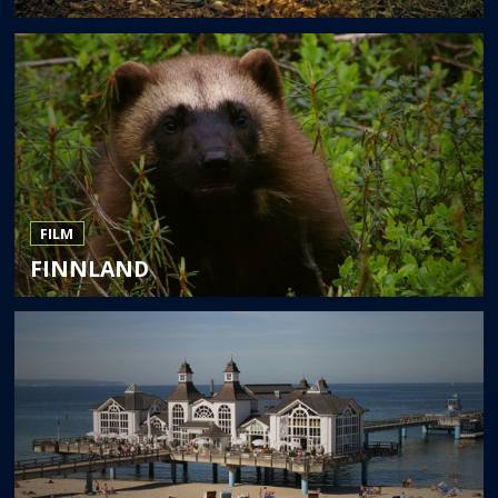
FILM
FINNLAND