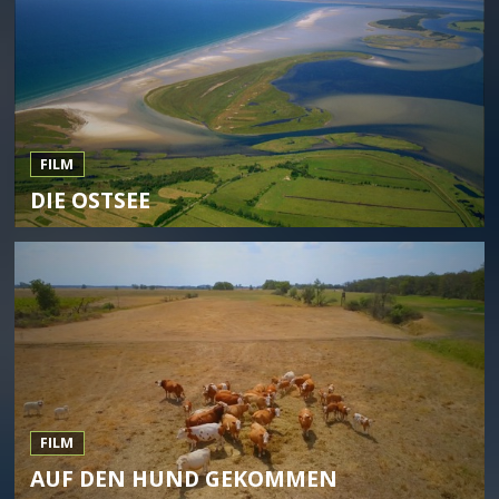
FILM
DIE OSTSEE
FILM
AUF DEN HUND GEKOMMEN