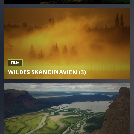
FILM
WILDES SKANDINAVIEN (3)