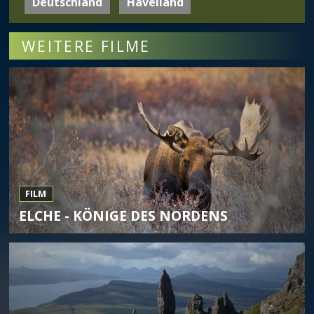
Deutschland
Havelland
WEITERE FILME
FILM
ELCHE - KÖNIGE DES NORDENS