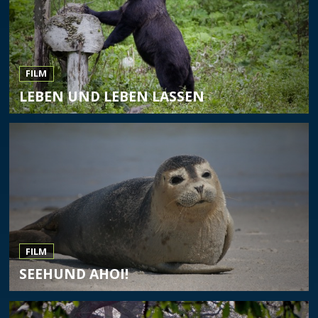
FILM
LEBEN UND LEBEN LASSEN
FILM
SEEHUND AHOI!