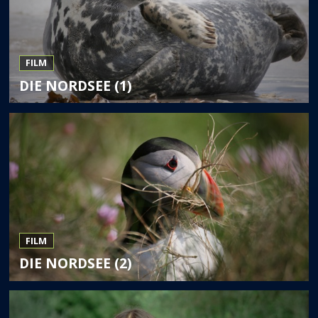
FILM
DIE NORDSEE (1)
FILM
DIE NORDSEE (2)