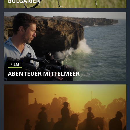
BULGARIEN
FILM
ABENTEUER MITTELMEER