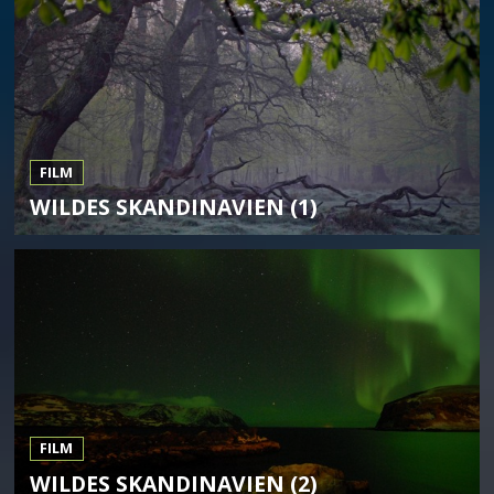
FILM
WILDES SKANDINAVIEN (1)
FILM
WILDES SKANDINAVIEN (2)