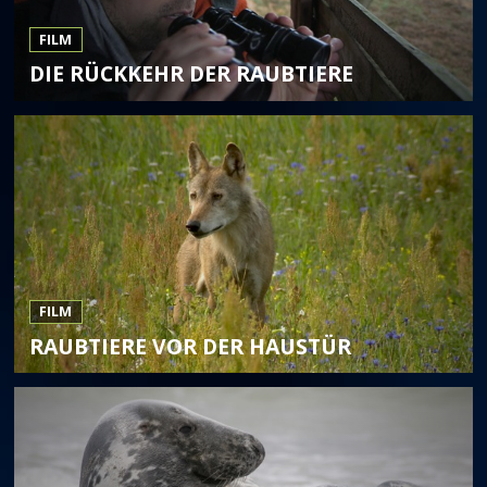
FILM
DIE RÜCKKEHR DER RAUBTIERE
FILM
RAUBTIERE VOR DER HAUSTÜR