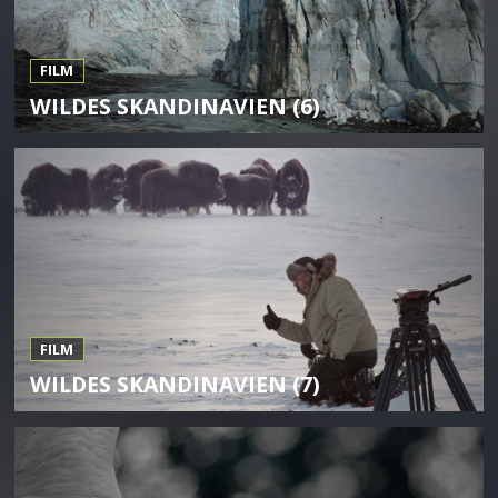
FILM
WILDES SKANDINAVIEN (6)
FILM
WILDES SKANDINAVIEN (7)