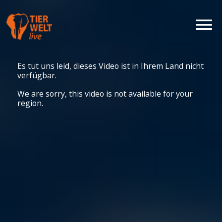
Es tut uns leid, dieses Video ist in Ihrem Land nicht
verfügbar.
We are sorry, this video is not available for your
region.