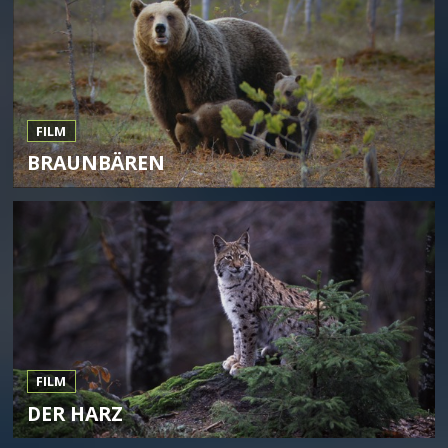
FILM
BRAUNBÄREN
FILM
DER HARZ