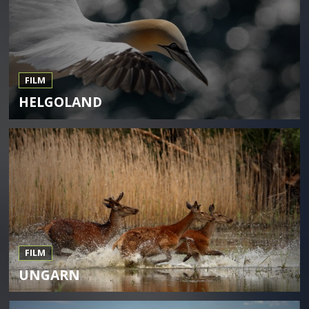
FILM
HELGOLAND
FILM
UNGARN