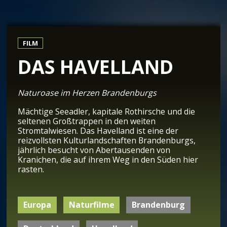
FILM
DAS HAVELLAND
Naturoase im Herzen Brandenburgs
Mächtige Seeadler, kapitale Rothirsche und die
seltenen Großtrappen in den weiten
Stromtalwiesen. Das Havelland ist eine der
reizvollsten Kulturlandschaften Brandenburgs,
jährlich besucht von Abertausenden von
Kranichen, die auf ihrem Weg in den Süden hier
rasten.
Europa
Naturfilme
Brandenburg