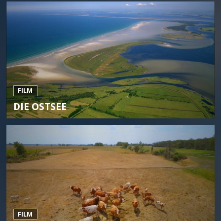
FILM
DIE OSTSEE
FILM