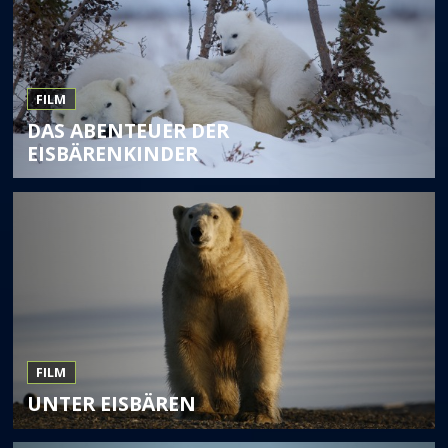
FILM
DAS ABENTEUER DER
EISBÄRENKINDER
FILM
UNTER EISBÄREN