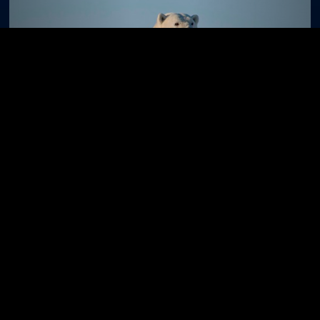
FILM
EISBÄREN AUF DÜNNEM EIS
ÜBER UNS
Impressum
FAQ
AGB
Datenschutz
INHALT