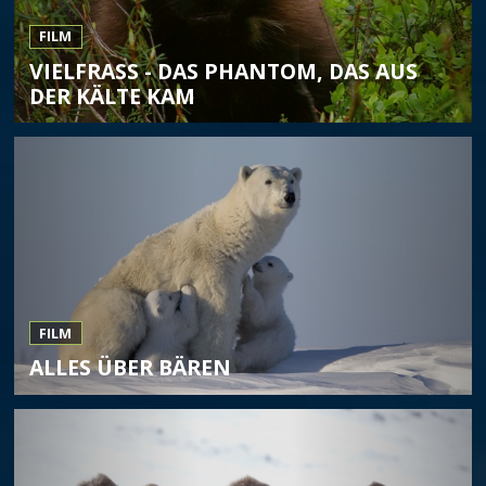
FILM
VIELFRASS - DAS PHANTOM, DAS AUS D
ER KÄLTE KAM
FILM
ALLES ÜBER BÄREN