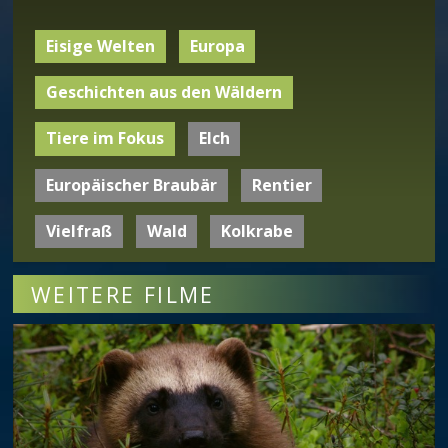
Eisige Welten
Europa
Geschichten aus den Wäldern
Tiere im Fokus
Elch
Europäischer Braubär
Rentier
Vielfraß
Wald
Kolkrabe
WEITERE FILME