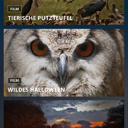
FILM
TIERISCHE PUTZTEUFEL
FILM
WILDES HALLOWEEN