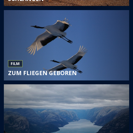
FILM
ZUM FLIEGEN GEBOREN