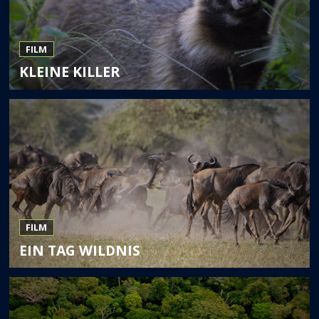
FILM
KLEINE KILLER
FILM
EIN TAG WILDNIS