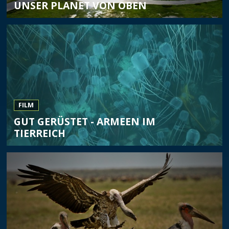
UNSER PLANET VON OBEN
FILM
GUT GERÜSTET - ARMEEN IM
TIERREICH