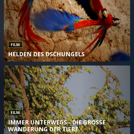
FILM
HELDEN DES DSCHUNGELS
FILM
IMMER UNTERWEGS - DIE GROSSE W
ANDERUNG DER TIERE