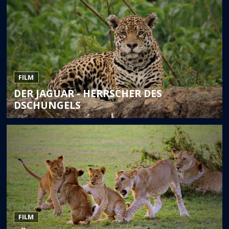
FILM
DER JAGUAR - HERRSCHER DES
DSCHUNGELS
FILM