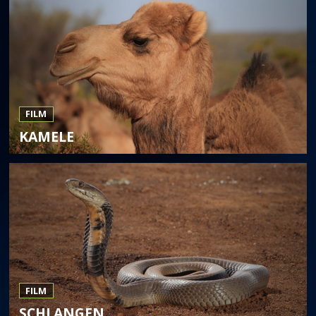
FILM
KAMELE
FILM
SCHLANGEN