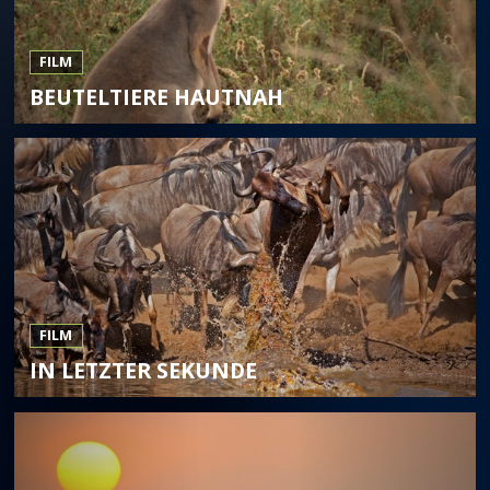
FILM
BEUTELTIERE HAUTNAH
FILM
IN LETZTER SEKUNDE