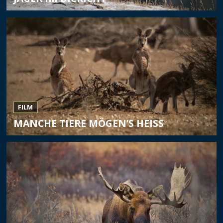
FILM
MANCHE TIERE MÖGEN’S HEISS