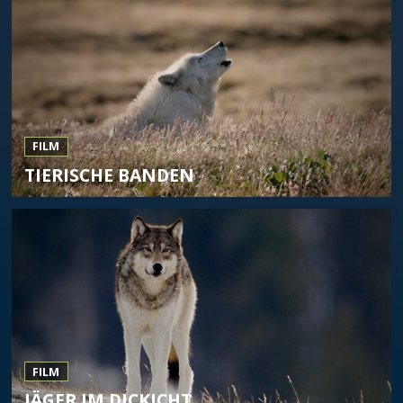
FILM
TIERISCHE BANDEN
FILM
JÄGER IM DICKICHT