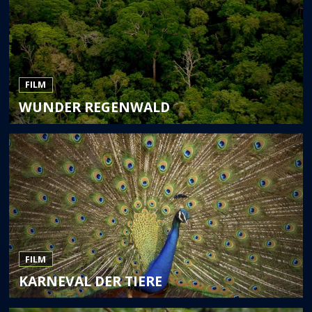
FILM
WUNDER REGENWALD
FILM
KARNEVAL DER TIERE