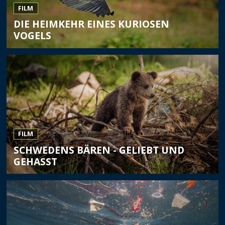
FILM
DIE HEIMKEHR EINES KURIOSEN
VOGELS
FILM
SCHWEDENS BÄREN - GELIEBT UND
GEHASST