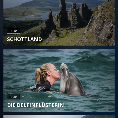
FILM
SCHOTTLAND
FILM
DIE DELFINFLÜSTERIN