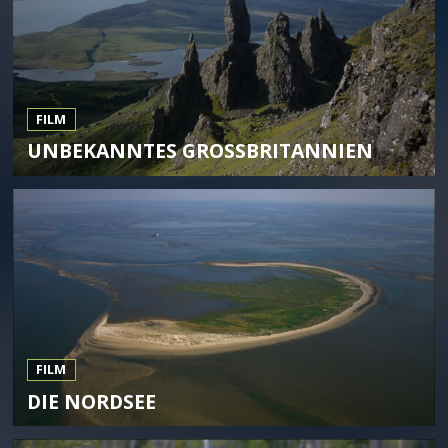
FILM
UNBEKANNTES GROSSBRITANNIEN
FILM
DIE NORDSEE