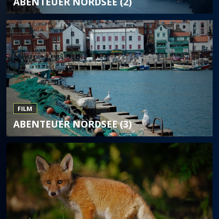
ABENTEUER NORDSEE (2)
FILM
ABENTEUER NORDSEE (3)