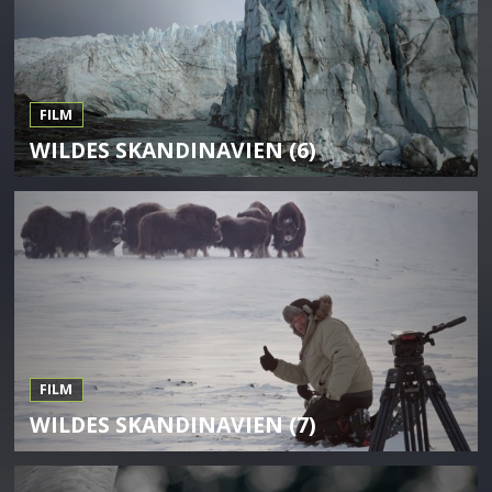
FILM
WILDES SKANDINAVIEN (6)
FILM
WILDES SKANDINAVIEN (7)