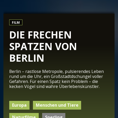
FILM
DIE FRECHEN
SPATZEN VON
BERLIN
Berlin – rastlose Metropole, pulsierendes Leben
rund um die Uhr, ein Großstadtdschungel voller
Gefahren. Für einen Spatz kein Problem – die
kecken Vögel sind wahre Überlebenskünstler.
Europa
Menschen und Tiere
Naturfilme
Sperling