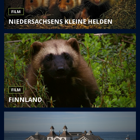
FILM
NIEDERSACHSENS KLEINE HELDEN
FILM
FINNLAND