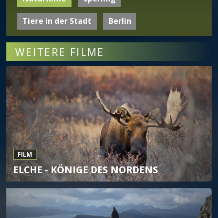
Tiere in der Stadt
Berlin
WEITERE FILME
FILM
ELCHE - KÖNIGE DES NORDENS