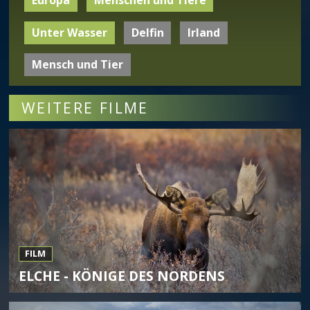
Europa
Menschen und Tiere
Unter Wasser
Delfin
Irland
Mensch und Tier
WEITERE FILME
FILM
ELCHE - KÖNIGE DES NORDENS