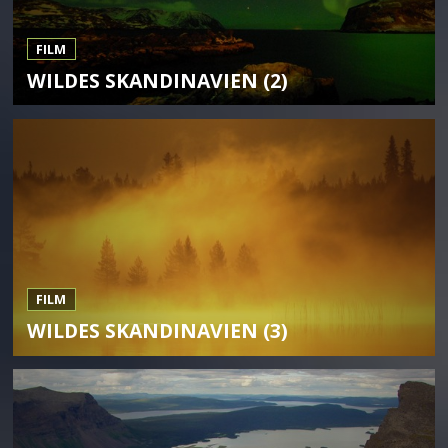
FILM
WILDES SKANDINAVIEN (2)
FILM
WILDES SKANDINAVIEN (3)