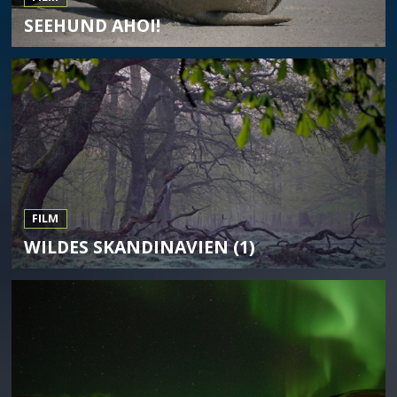
SEEHUND AHOI!
FILM
WILDES SKANDINAVIEN (1)