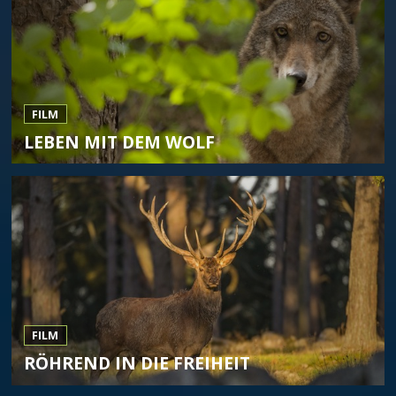
FILM
LEBEN MIT DEM WOLF
FILM
RÖHREND IN DIE FREIHEIT