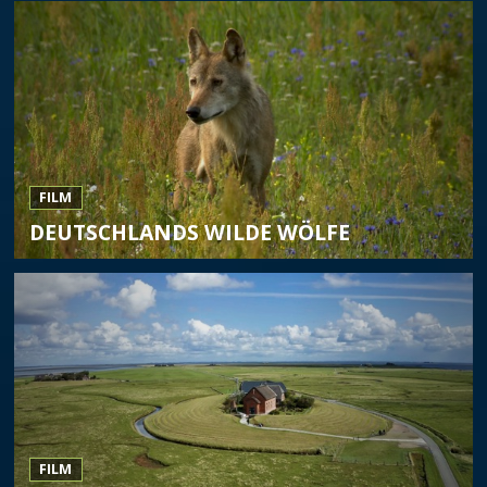
FILM
DEUTSCHLANDS WILDE WÖLFE
FILM