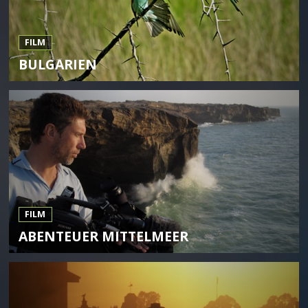
FILM
BULGARIEN
FILM
ABENTEUER MITTELMEER