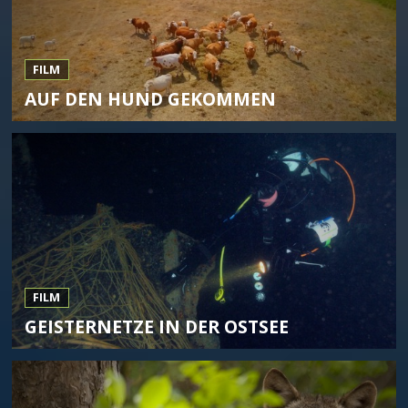
FILM
AUF DEN HUND GEKOMMEN
FILM
GEISTERNETZE IN DER OSTSEE