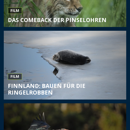
FILM
DAS COMEBACK DER PINSELOHREN
FILM
FINNLAND: BAUEN FÜR DIE
RINGELROBBEN