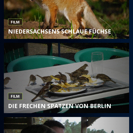
FILM
NIEDERSACHSENS SCHLAUE FÜCHSE
FILM
DIE FRECHEN SPATZEN VON BERLIN