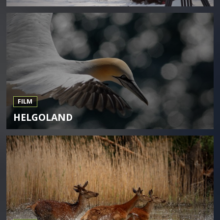
FILM
HELGOLAND