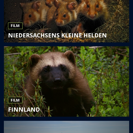
FILM
NIEDERSACHSENS KLEINE HELDEN
FILM
FINNLAND