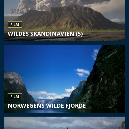
FILM
WILDES SKANDINAVIEN (5)
FILM
NORWEGENS WILDE FJORDE