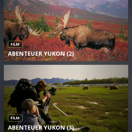
FILM
ABENTEUER YUKON (2)
FILM
ABENTEUER YUKON (3)