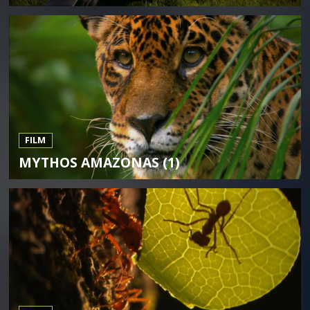
FILM
MYTHOS AMAZONAS (1)