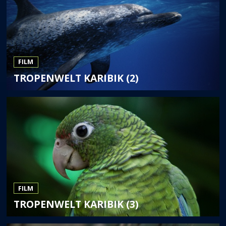
FILM
TROPENWELT KARIBIK (2)
FILM
TROPENWELT KARIBIK (3)