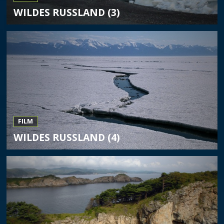
WILDES RUSSLAND (3)
FILM
WILDES RUSSLAND (4)