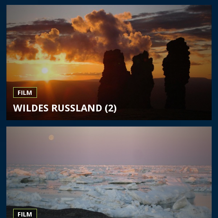
FILM
WILDES RUSSLAND (2)
FILM