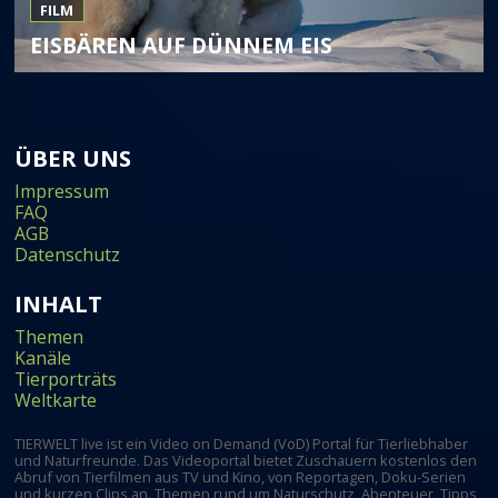
FILM
EISBÄREN AUF DÜNNEM EIS
ÜBER UNS
Impressum
FAQ
AGB
Datenschutz
INHALT
Themen
Kanäle
Tierporträts
Weltkarte
TIERWELT live ist ein Video on Demand (VoD) Portal für Tierliebhaber
und Naturfreunde. Das Videoportal bietet Zuschauern kostenlos den
Abruf von Tierfilmen aus TV und Kino, von Reportagen, Doku-Serien
und kurzen Clips an. Themen rund um Naturschutz, Abenteuer, Tipps