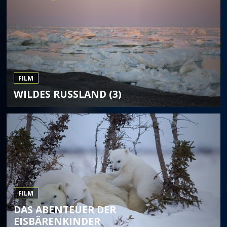
FILM
WILDES RUSSLAND (3)
FILM
DAS ABENTEUER DER
EISBÄRENKINDER