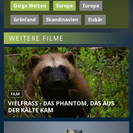
Eisige Welten
Europa
Europa
Grönland
Skandinavien
Eisbär
WEITERE FILME
FILM
VIELFRASS - DAS PHANTOM, DAS AUS D
ER KÄLTE KAM