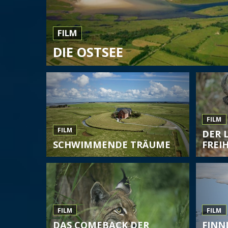
FILM
DIE OSTSEE
FILM
FILM
DER 
SCHWIMMENDE TRÄUME
FREI
FILM
FILM
DAS COMEBACK DER
FINN