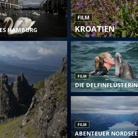
FILM
KROATIEN
ES HAMBURG
FILM
DIE DELFINFLÜSTERIN
FILM
ABENTEUER NORDSEE