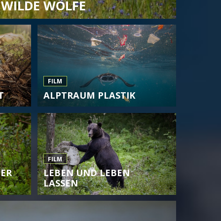
WILDE WÖLFE
FILM
T
ALPTRAUM PLASTIK
FILM
R K
LEBEN UND LEBEN
LASSEN