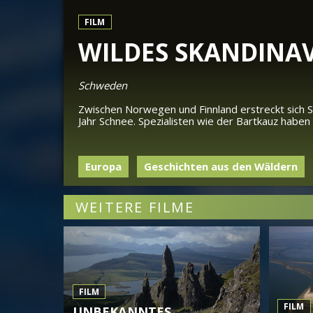
FILM
WILDES SKANDINAV
Schweden
Zwischen Norwegen und Finnland erstreckt sich S
Jahr Schnee. Spezialisten wie der Bartkauz haben
Europa
Geschichten aus den Wäldern
WEITERE FILME
FILM
FILM
UNBEKANNTES