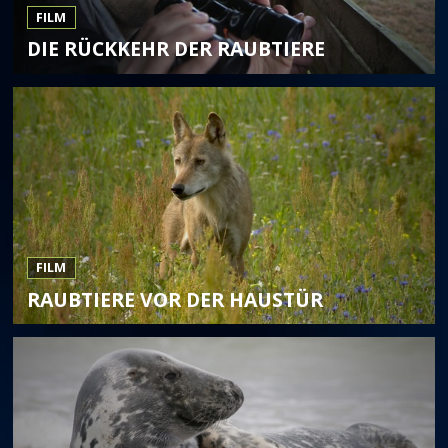
FILM
DIE RÜCKKEHR DER RAUBTIERE
FILM
RAUBTIERE VOR DER HAUSTÜR