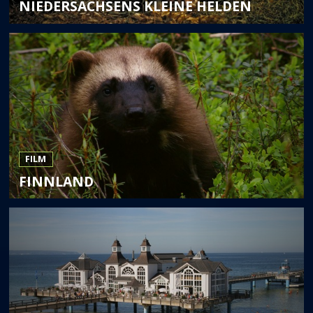
NIEDERSACHSENS KLEINE HELDEN
FILM
FINNLAND