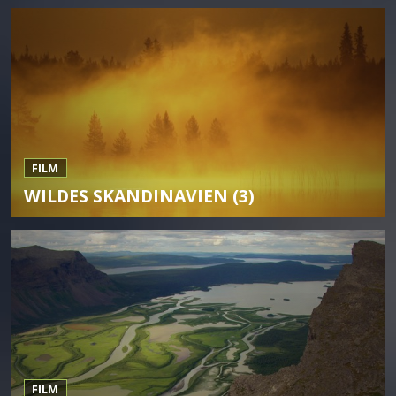
FILM
WILDES SKANDINAVIEN (3)
FILM