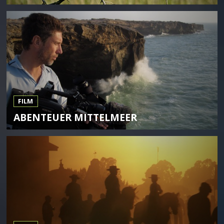
FILM
ABENTEUER MITTELMEER