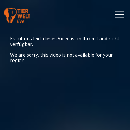
Es tut uns leid, dieses Video ist in Ihrem Land nicht
verfügbar.
We are sorry, this video is not available for your
region.