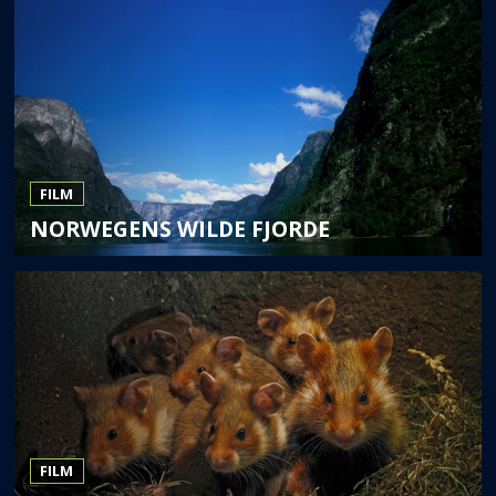
FILM
NORWEGENS WILDE FJORDE
FILM