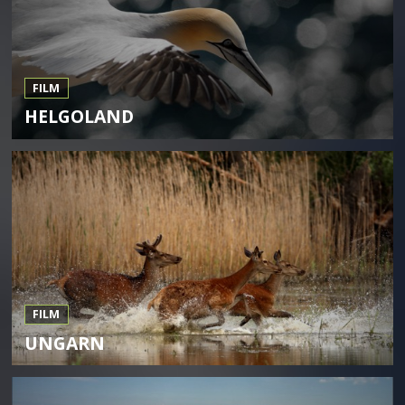
FILM
HELGOLAND
FILM
UNGARN