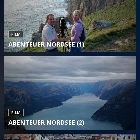
FILM
ABENTEUER NORDSEE (1)
FILM
ABENTEUER NORDSEE (2)