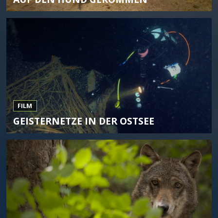
FILM
GEISTERNETZE IN DER OSTSEE