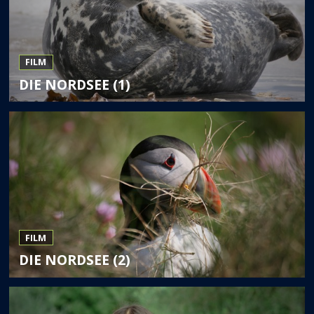
FILM
DIE NORDSEE (1)
FILM
DIE NORDSEE (2)