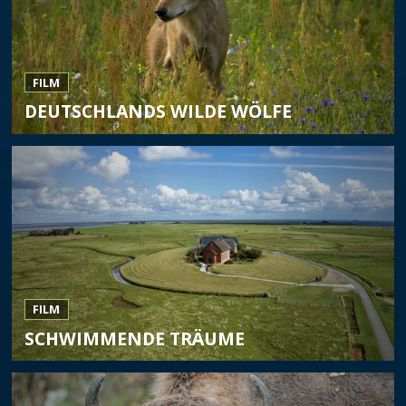
FILM
DEUTSCHLANDS WILDE WÖLFE
FILM
SCHWIMMENDE TRÄUME