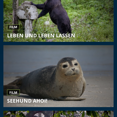
FILM
LEBEN UND LEBEN LASSEN
FILM
SEEHUND AHOI!