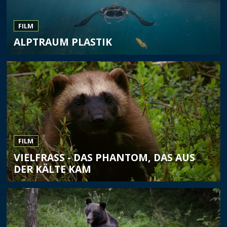
FILM
ALPTRAUM PLASTIK
FILM
VIELFRASS - DAS PHANTOM, DAS AUS D
ER KÄLTE KAM