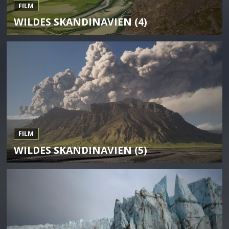
FILM
WILDES SKANDINAVIEN (4)
FILM
WILDES SKANDINAVIEN (5)