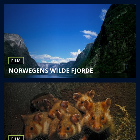
FILM
NORWEGENS WILDE FJORDE
FILM