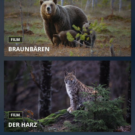
FILM
BRAUNBÄREN
FILM
DER HARZ