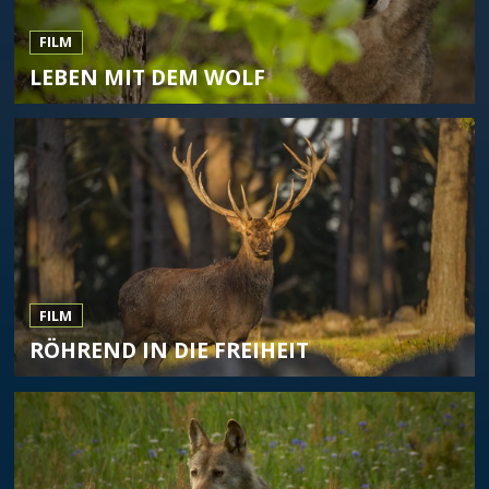
FILM
LEBEN MIT DEM WOLF
FILM
RÖHREND IN DIE FREIHEIT