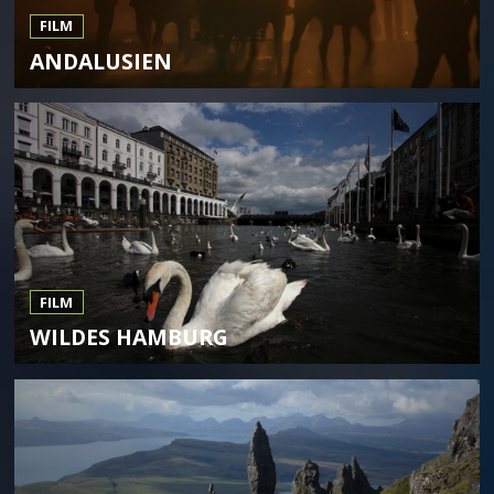
FILM
ANDALUSIEN
FILM
WILDES HAMBURG