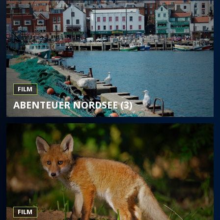
FILM
ABENTEUER NORDSEE (3)
FILM