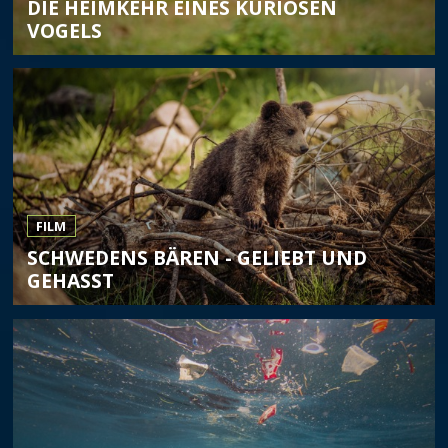
DIE HEIMKEHR EINES KURIOSEN
VOGELS
FILM
SCHWEDENS BÄREN - GELIEBT UND
GEHASST