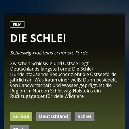
FILM
DIE SCHLEI
Schleswig-Holsteins schönste Förde
Zwischen Schleswig und Ostsee liegt
Deutschlands längste Förde: Die Schlei.
Hunderttausende Besucher zieht die Ostseeförde
jährlich an. Was kaum einer weiß: Dünn besiedelt,
von Landwirtschaft und Wasser geprägt, ist die
Region im Norden Schleswig-Holsteins ein
Rückzugsgebiet für viele Wildtiere.
Europa
Deutschland
Schlei