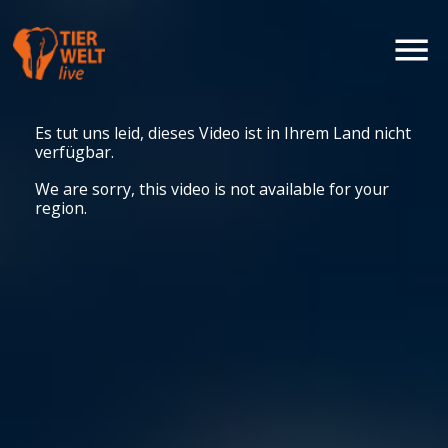
Es tut uns leid, dieses Video ist in Ihrem Land nicht
verfügbar.
We are sorry, this video is not available for your
region.