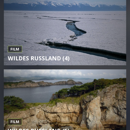
FILM
WILDES RUSSLAND (4)
FILM