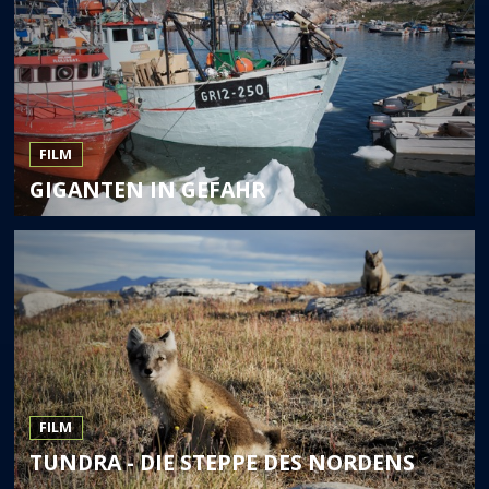
FILM
GIGANTEN IN GEFAHR
FILM
TUNDRA - DIE STEPPE DES NORDENS