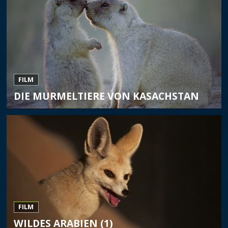
FILM
DIE MURMELTIERE VON KASACHSTAN
FILM
WILDES ARABIEN (1)