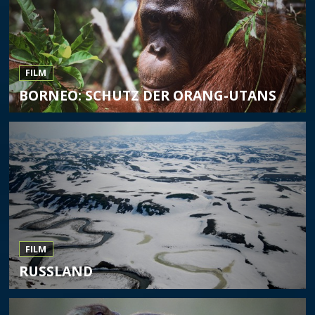
FILM
BORNEO: SCHUTZ DER ORANG-UTANS
FILM
RUSSLAND