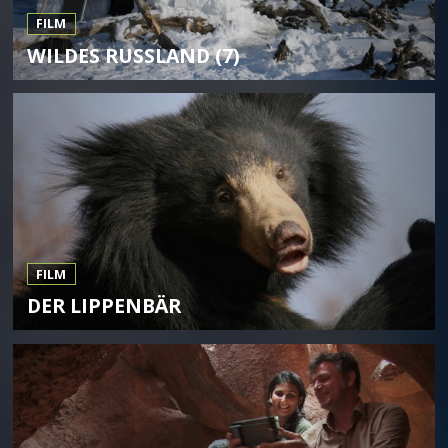
FILM
WILDES RUSSLAND (7)
FILM
DER LIPPENBÄR