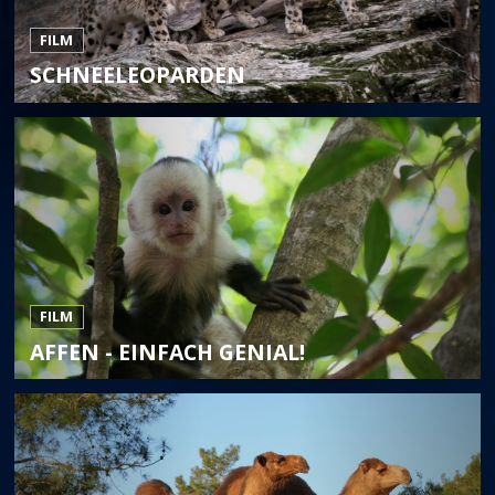
FILM
SCHNEELEOPARDEN
FILM
AFFEN - EINFACH GENIAL!