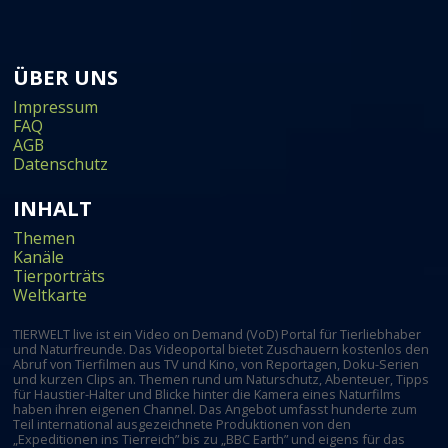
ÜBER UNS
Impressum
FAQ
AGB
Datenschutz
INHALT
Themen
Kanäle
Tierporträts
Weltkarte
TIERWELT live ist ein Video on Demand (VoD) Portal für Tierliebhaber
und Naturfreunde. Das Videoportal bietet Zuschauern kostenlos den
Abruf von Tierfilmen aus TV und Kino, von Reportagen, Doku-Serien
und kurzen Clips an. Themen rund um Naturschutz, Abenteuer, Tipps
für Haustier-Halter und Blicke hinter die Kamera eines Naturfilms
haben ihren eigenen Channel. Das Angebot umfasst hunderte zum
Teil international ausgezeichnete Produktionen von den
„Expeditionen ins Tierreich” bis zu „BBC Earth” und eigens für das