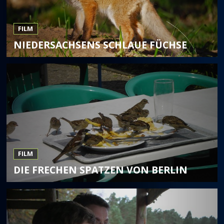
FILM
NIEDERSACHSENS SCHLAUE FÜCHSE
FILM
DIE FRECHEN SPATZEN VON BERLIN