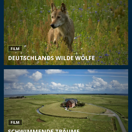
FILM
DEUTSCHLANDS WILDE WÖLFE
FILM
SCHWIMMENDE TRÄUME