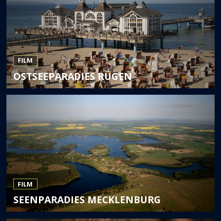
FILM
OSTSEEPARADIES RÜGEN
FILM
SEENPARADIES MECKLENBURG