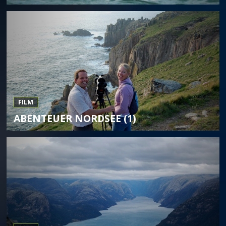
FILM
ABENTEUER NORDSEE (1)