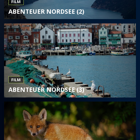
FILM
ABENTEUER NORDSEE (2)
FILM
ABENTEUER NORDSEE (3)