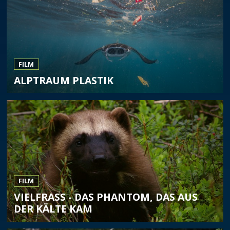
FILM
ALPTRAUM PLASTIK
FILM
VIELFRASS - DAS PHANTOM, DAS AUS D
ER KÄLTE KAM