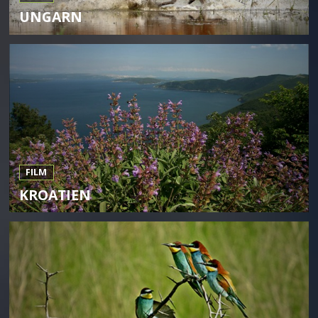
UNGARN
FILM
KROATIEN