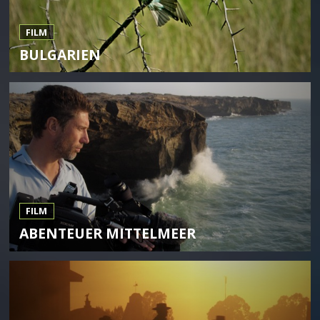
FILM
BULGARIEN
FILM
ABENTEUER MITTELMEER