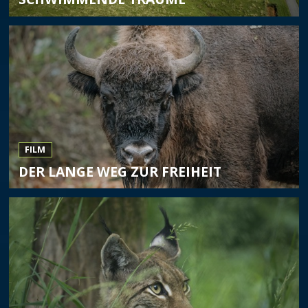
FILM
DER LANGE WEG ZUR FREIHEIT