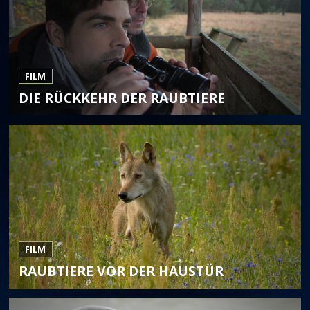
FILM
DIE RÜCKKEHR DER RAUBTIERE
FILM
RAUBTIERE VOR DER HAUSTÜR