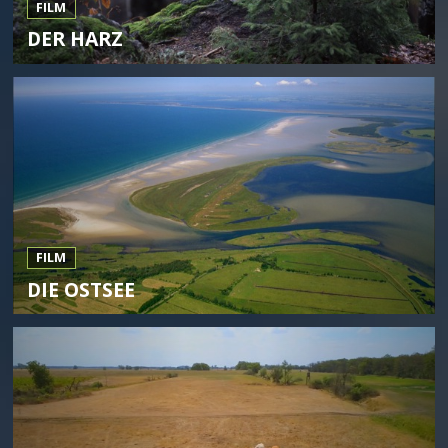
FILM
DER HARZ
FILM
DIE OSTSEE