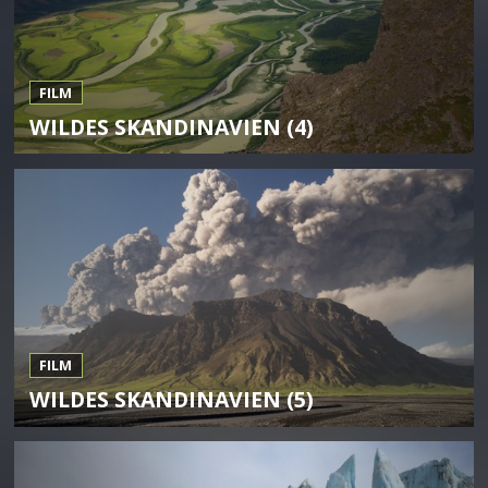
FILM
WILDES SKANDINAVIEN (4)
FILM
WILDES SKANDINAVIEN (5)