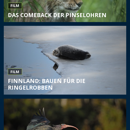
FILM
DAS COMEBACK DER PINSELOHREN
FILM
FINNLAND: BAUEN FÜR DIE
RINGELROBBEN