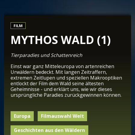
FILM
MYTHOS WALD (1)
Tierparadies und Schattenreich
Einst war ganz Mitteleuropa von artenreichen
Urwäldern bedeckt. Mit langen Zeitraffern,
extremen Zeitlupen und speziellen Makrooptiken
entlockt der Film dem Wald seine ältesten
Geheimnisse - und erklärt uns, wie wir dieses
ursprüngliche Paradies zurückgewinnen können.
Europa
Filmauswahl Welt
Geschichten aus den Wäldern