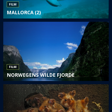
FILM
MALLORCA (2)
FILM
NORWEGENS WILDE FJORDE