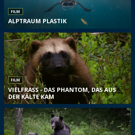
FILM
ALPTRAUM PLASTIK
FILM
VIELFRASS - DAS PHANTOM, DAS AUS D
ER KÄLTE KAM