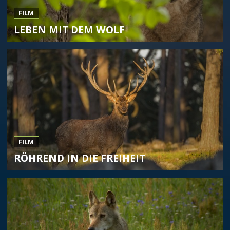
FILM
LEBEN MIT DEM WOLF
FILM
RÖHREND IN DIE FREIHEIT