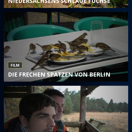
NIEDERSACHSENS SCHLAUE FÜCHSE
FILM
DIE FRECHEN SPATZEN VON BERLIN