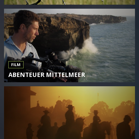
FILM
ABENTEUER MITTELMEER