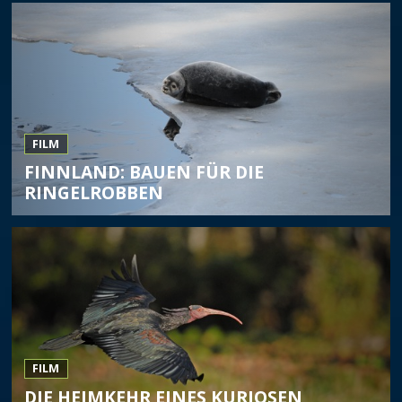
FILM
FINNLAND: BAUEN FÜR DIE
RINGELROBBEN
FILM
DIE HEIMKEHR EINES KURIOSEN