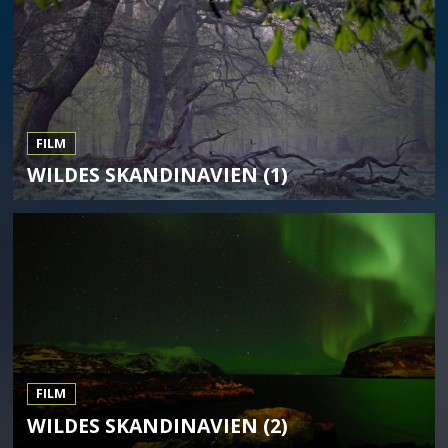
FILM
WILDES SKANDINAVIEN (1)
FILM
WILDES SKANDINAVIEN (2)