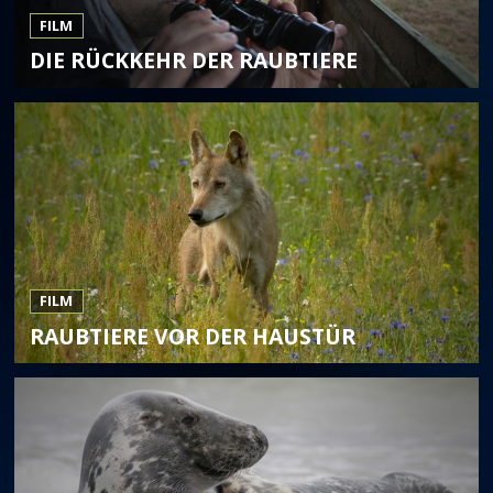
FILM
DIE RÜCKKEHR DER RAUBTIERE
FILM
RAUBTIERE VOR DER HAUSTÜR