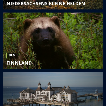
NIEDERSACHSENS KLEINE HELDEN
FILM
FINNLAND