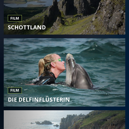
FILM
SCHOTTLAND
FILM
DIE DELFINFLÜSTERIN