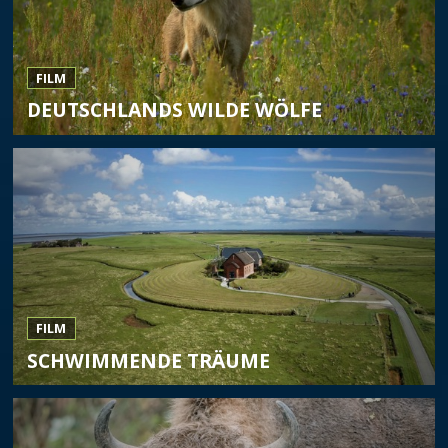
FILM
DEUTSCHLANDS WILDE WÖLFE
FILM
SCHWIMMENDE TRÄUME