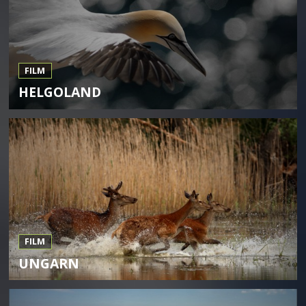
FILM
HELGOLAND
FILM
UNGARN