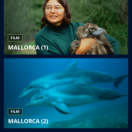
FILM
MALLORCA (1)
FILM
MALLORCA (2)