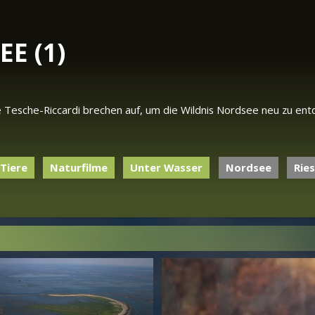
E (1)
 Tesche-Riccardi brechen auf, um die Wildnis Nordsee neu zu entd
Tiere
Naturfilme
Unter Wasser
Nordsee
Rie