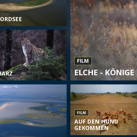
NORDSEE
FILM
ELCHE - KÖNIGE
HARZ
FILM
AUF DEN HUND
GEKOMMEN