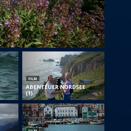
FILM
ABENTEUER NORDSEE
(1)
FILM