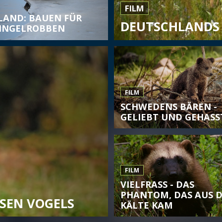
FILM
LAND: BAUEN FÜR
DEUTSCHLANDS 
RINGELROBBEN
FILM
SCHWEDENS BÄREN -
GELIEBT UND GEHASS
FILM
VIELFRASS - DAS P
HANTOM, DAS AUS DE
OSEN VOGELS
ÄLTE KAM