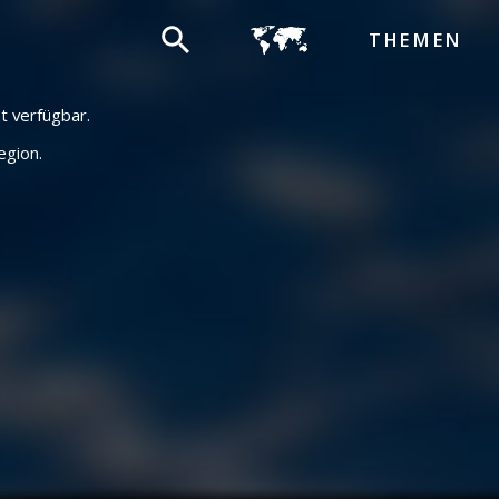
THEMEN
ht verfügbar.
egion.