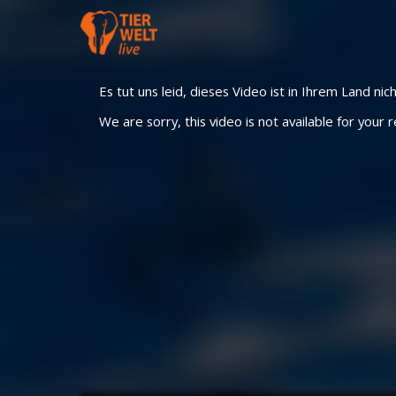
Es tut uns leid, dieses Video ist in Ihrem Land nic
We are sorry, this video is not available for your r