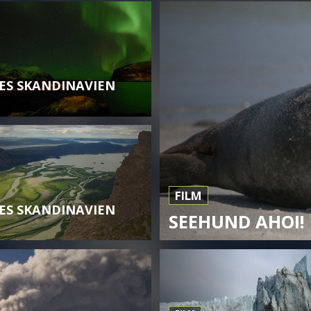
ES SKANDINAVIEN
FILM
ES SKANDINAVIEN
SEEHUND AHOI!