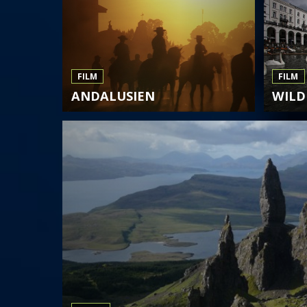
FILM
FILM
ANDALUSIEN
WILD