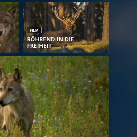
FILM
RÖHREND IN DIE
F
FREIHEIT