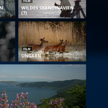
FILM
EN
WILDES SKANDINAVIEN
(7)
FILM
UNGARN