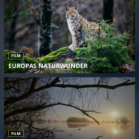
FILM
EUROPAS NATURWUNDER
FILM