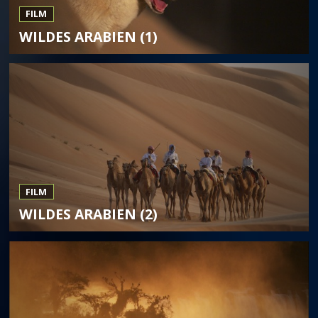
FILM
WILDES ARABIEN (1)
FILM
WILDES ARABIEN (2)