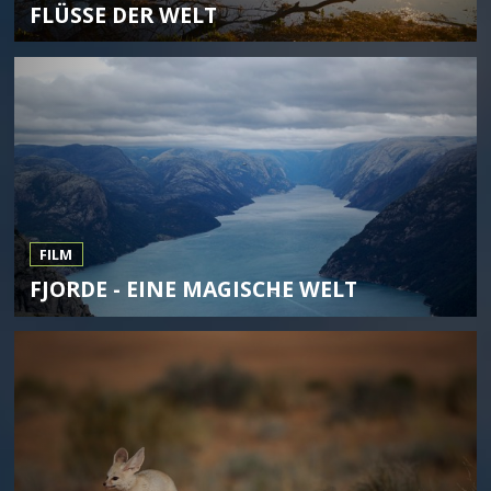
FLÜSSE DER WELT
FILM
FJORDE - EINE MAGISCHE WELT