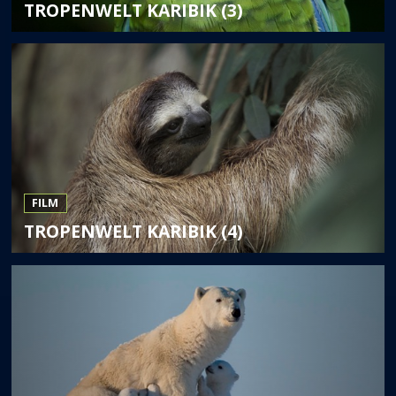
TROPENWELT KARIBIK (3)
FILM
TROPENWELT KARIBIK (4)