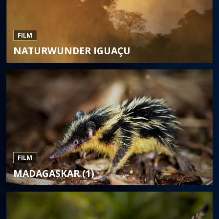
FILM
NATURWUNDER IGUAÇU
FILM
MADAGASKAR (1)