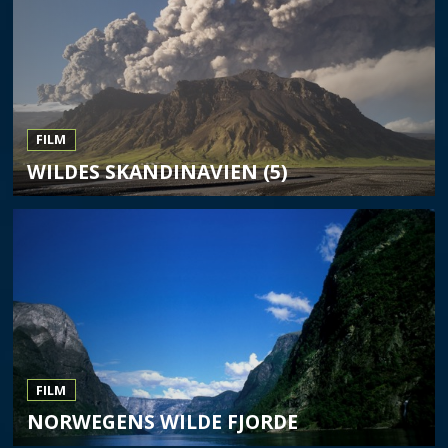
FILM
WILDES SKANDINAVIEN (5)
FILM
NORWEGENS WILDE FJORDE