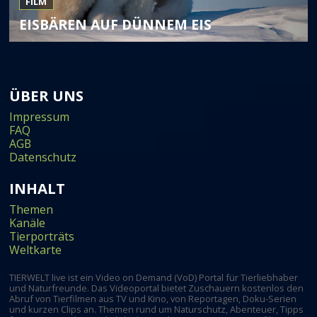
FILM
EISBÄREN AUF DÜNNEM EIS
ÜBER UNS
Impressum
FAQ
AGB
Datenschutz
INHALT
Themen
Kanäle
Tierporträts
Weltkarte
TIERWELT live ist ein Video on Demand (VoD) Portal für Tierliebhaber
und Naturfreunde. Das Videoportal bietet Zuschauern kostenlos den
Abruf von Tierfilmen aus TV und Kino, von Reportagen, Doku-Serien
und kurzen Clips an. Themen rund um Naturschutz, Abenteuer, Tipps