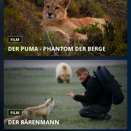
FILM
DER PUMA - PHANTOM DER BERGE
FILM
DER BÄRENMANN