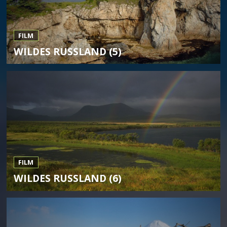
FILM
WILDES RUSSLAND (5)
FILM
WILDES RUSSLAND (6)