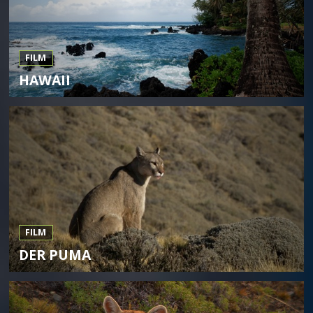
FILM
HAWAII
FILM
DER PUMA