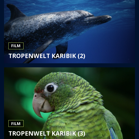
FILM
TROPENWELT KARIBIK (2)
FILM
TROPENWELT KARIBIK (3)