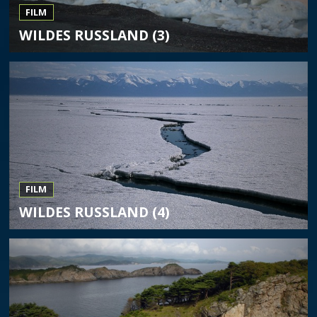
FILM
WILDES RUSSLAND (3)
FILM
WILDES RUSSLAND (4)