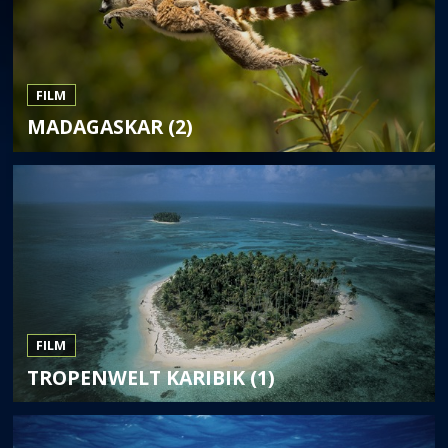
FILM
MADAGASKAR (2)
FILM
TROPENWELT KARIBIK (1)