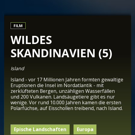
FILM
WILDES
SKANDINAVIEN (5)
Island
Island - vor 17 Millionen Jahren formten gewaltige
Eruptionen die Insel im Nordatlantik - mit
zerklüfteten Bergen, unzähligen Wasserfällen
und 200 Vulkanen. Landsäugetiere gibt es nur
wenige. Vor rund 10.000 Jahren kamen die ersten
Polarfüchse, auf Eisschollen treibend, nach Island.
Epische Landschaften
Europa