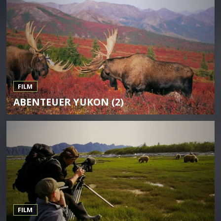
FILM
ABENTEUER YUKON (2)
FILM