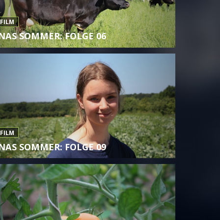
FILM
INAS SOMMER: FOLGE 06
FILM
INAS SOMMER: FOLGE 09