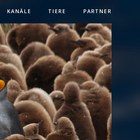
KANÄLE
TIERE
PARTNER
HEINZ SIELMANN STIFTUNG
WWF
BBC