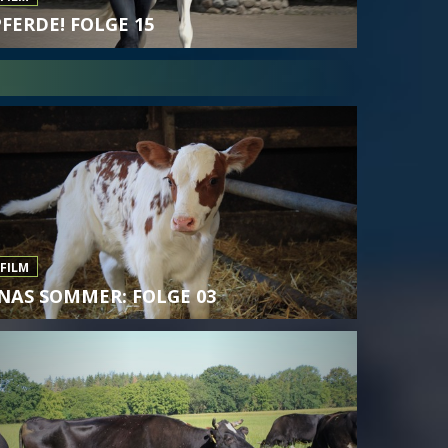
PFERDE! FOLGE 15
FILM
INAS SOMMER: FOLGE 03