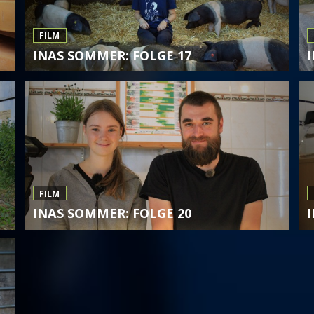
FILM
INAS SOMMER: FOLGE 17
FILM
INAS SOMMER: FOLGE 20