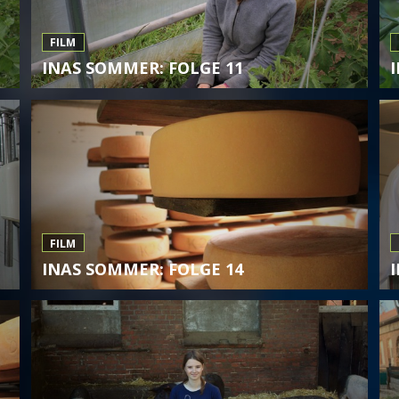
FILM
INAS SOMMER: FOLGE 11
FILM
INAS SOMMER: FOLGE 14