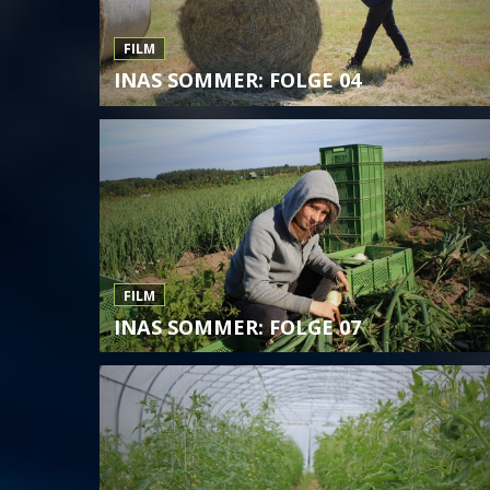
FILM
INAS SOMMER: FOLGE 04
FILM
INAS SOMMER: FOLGE 07