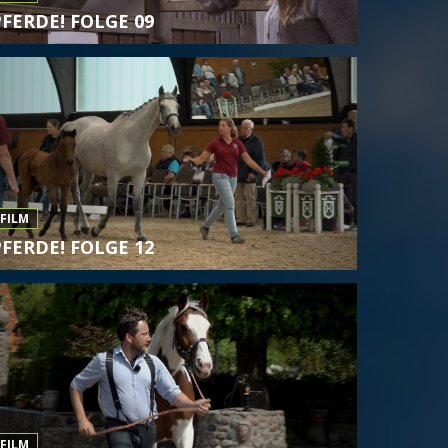
PFERDE! FOLGE 09
FILM
PFERDE! FOLGE 12
FILM