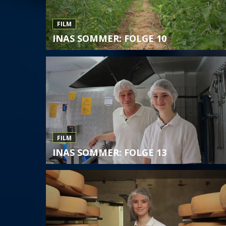
FILM
INAS SOMMER: FOLGE 10
FILM
INAS SOMMER: FOLGE 13