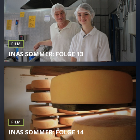
FILM
INAS SOMMER: FOLGE 13
FILM
INAS SOMMER: FOLGE 14