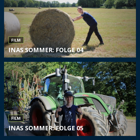
FILM
INAS SOMMER: FOLGE 04
FILM
INAS SOMMER: FOLGE 05