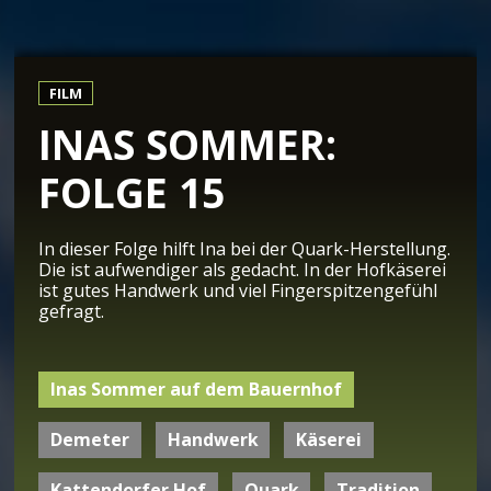
FILM
INAS SOMMER:
FOLGE 15
In dieser Folge hilft Ina bei der Quark-Herstellung.
Die ist aufwendiger als gedacht. In der Hofkäserei
ist gutes Handwerk und viel Fingerspitzengefühl
gefragt.
Inas Sommer auf dem Bauernhof
Demeter
Handwerk
Käserei
Kattendorfer Hof
Quark
Tradition