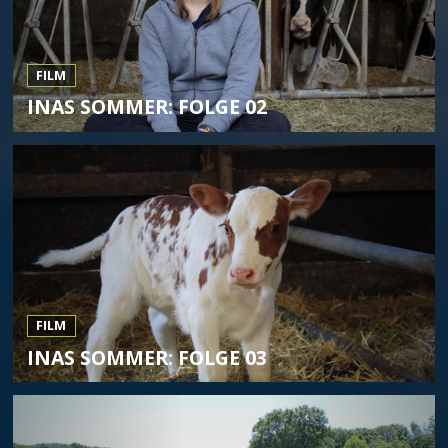
FILM
INAS SOMMER: FOLGE 02
FILM
INAS SOMMER: FOLGE 03