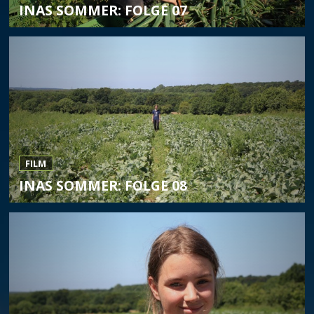
INAS SOMMER: FOLGE 07
FILM
INAS SOMMER: FOLGE 08