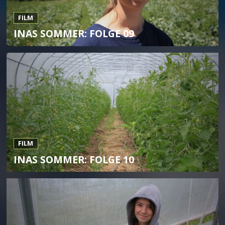
FILM
INAS SOMMER: FOLGE 09
FILM
INAS SOMMER: FOLGE 10