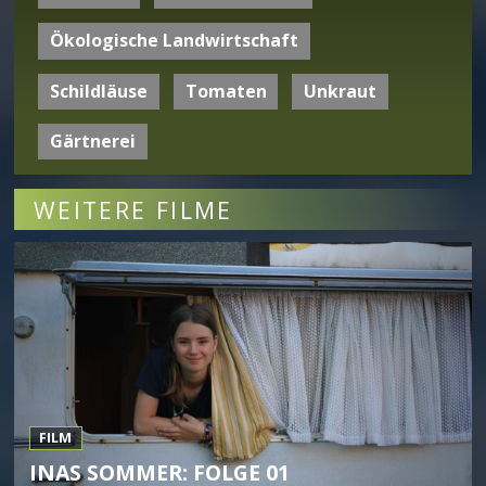
Ökologische Landwirtschaft
Schildläuse
Tomaten
Unkraut
Gärtnerei
WEITERE FILME
FILM
INAS SOMMER: FOLGE 01