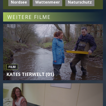
Nordsee
Wattenmeer
Naturschutz
WEITERE FILME
FILM
KATES TIERWELT (01)