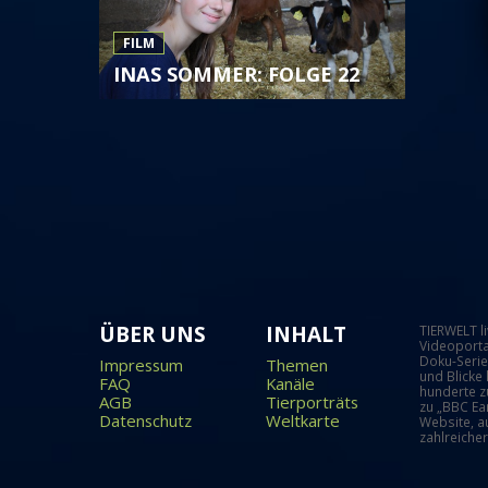
FILM
INAS SOMMER: FOLGE 22
ÜBER UNS
INHALT
TIERWELT l
Videoporta
Doku-Serie
Impressum
Themen
und Blicke
FAQ
Kanäle
hunderte z
AGB
Tierporträts
zu „BBC Ear
Datenschutz
Weltkarte
Website, a
zahlreicher