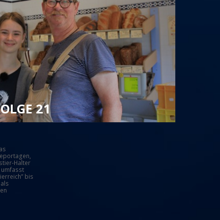
OLGE 21
as
Reportagen,
tier-Halter
t umfasst
erreich” bis
 als
men