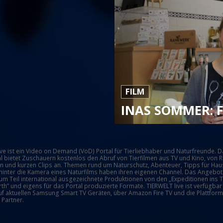
FILM
INAS SOMMER: F
ive ist ein Video on Demand (VoD) Portal für Tierliebhaber und Naturfreunde. D
l bietet Zuschauern kostenlos den Abruf von Tierfilmen aus TV und Kino, von 
n und kurzen Clips an. Themen rund um Naturschutz, Abenteuer, Tipps für Haus
 hinter die Kamera eines Naturfilms haben ihren eigenen Channel. Das Angebo
um Teil international ausgezeichnete Produktionen von den „Expeditionen ins Ti
th” und eigens für das Portal produzierte Formate. TIERWELT live ist verfügbar
uf aktuellen Samsung Smart TV Geräten, über Amazon Fire TV und die Plattfor
 Partner.