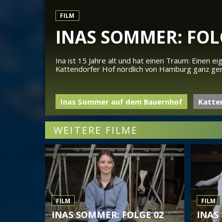
FILM
INAS SOMMER: FOL
Ina ist 15 Jahre alt und hat einen Traum: Einen e
Kattendorfer Hof nördlich von Hamburg ganz ge
Inas Sommer auf dem Bauernhof
Katte
WEITERE FILME
FILM
FILM
INAS SOMMER: FOLGE 02
INAS