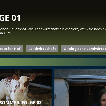
GE 01
igenen Bauernhof. Wie Landwirtschaft funktioniert, weiß sie noch n
nau um.
ndorfer Hof
Landwirtschaft
Ökologische Landwirts
 SOMMER: FOLGE 03