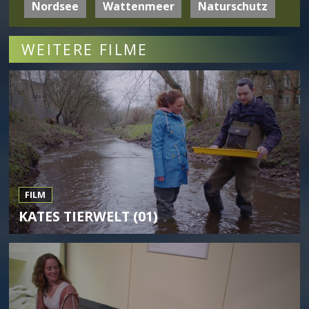
Nordsee
Wattenmeer
Naturschutz
WEITERE FILME
FILM
KATES TIERWELT (01)