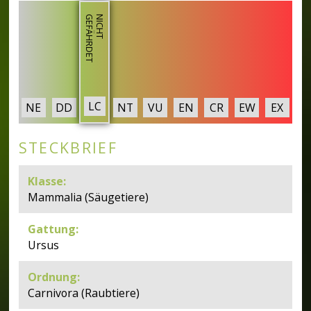
T
N
I
C
H
T
G
E
F
Ä
H
R
D
E
LC
NE
DD
NT
VU
EN
CR
EW
EX
STECKBRIEF
Klasse
:
Mammalia (Säugetiere)
Gattung
:
Ursus
Ordnung
:
Carnivora (Raubtiere)