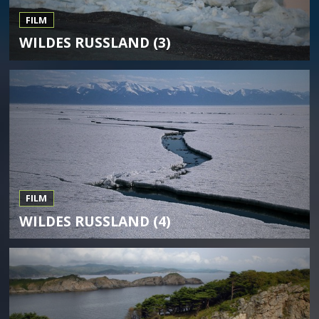
FILM
WILDES RUSSLAND (3)
FILM
WILDES RUSSLAND (4)