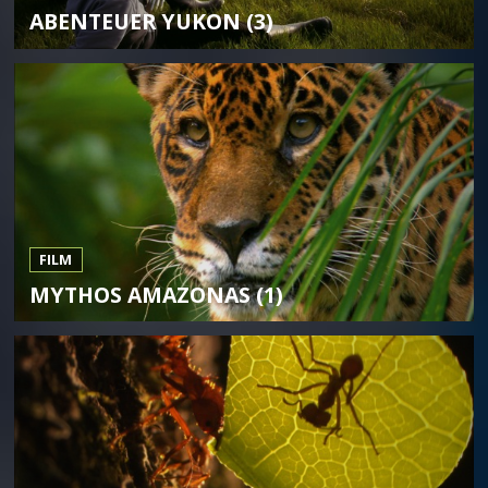
ABENTEUER YUKON (3)
FILM
MYTHOS AMAZONAS (1)