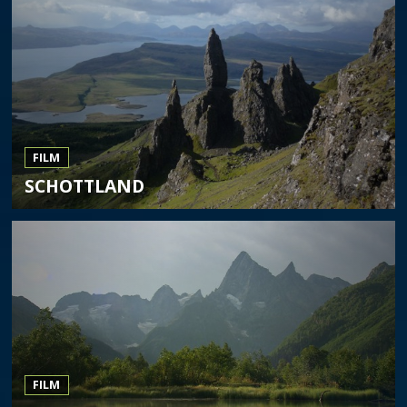
FILM
SCHOTTLAND
FILM