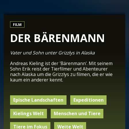
FILM
DER BÄRENMANN
Vater und Sohn unter Grizzlys in Alaska
Andreas Kieling ist der 'Bärenmann'. Mit seinem
Sohn Erik reist der Tierfilmer und Abenteurer
nach Alaska um die Grizzlys zu filmen, die er wie
kaum ein anderer kennt.
Epische Landschaften
Expeditionen
Kielings Welt
Menschen und Tiere
Tiere im Fokus
Weite Welt