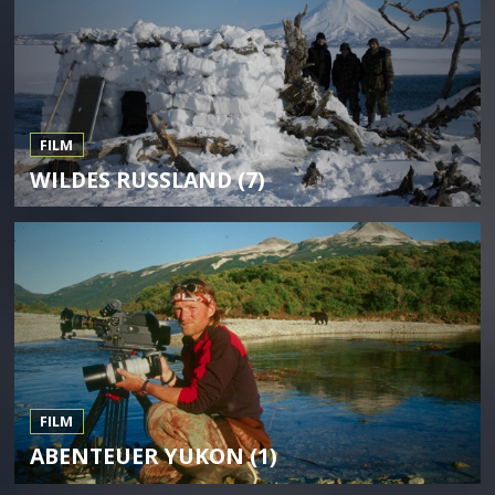
FILM
WILDES RUSSLAND (7)
FILM
ABENTEUER YUKON (1)