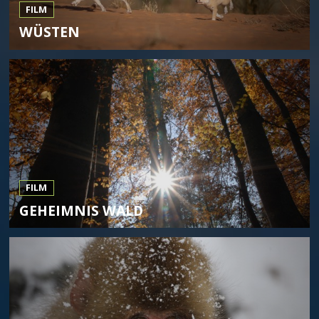
FILM
WÜSTEN
FILM
GEHEIMNIS WALD