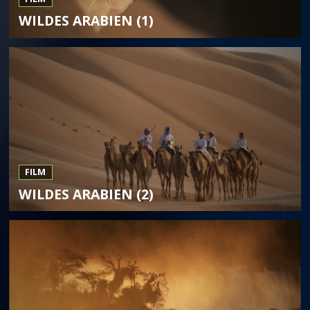
WILDES ARABIEN (1)
FILM
WILDES ARABIEN (2)