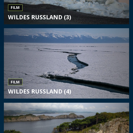
FILM
WILDES RUSSLAND (3)
FILM
WILDES RUSSLAND (4)