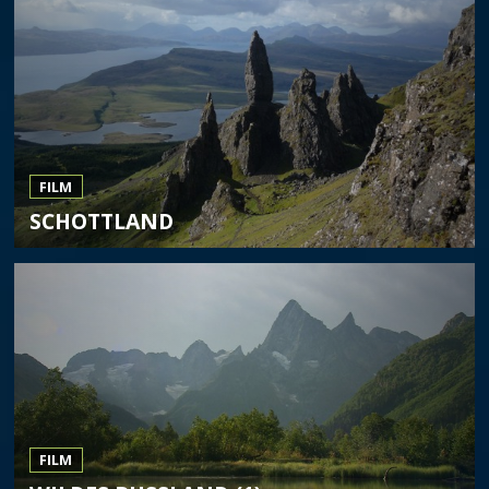
FILM
SCHOTTLAND
FILM