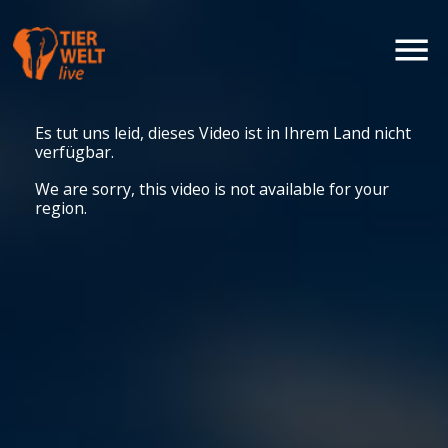
Es tut uns leid, dieses Video ist in Ihrem Land nicht
verfügbar.
We are sorry, this video is not available for your
region.