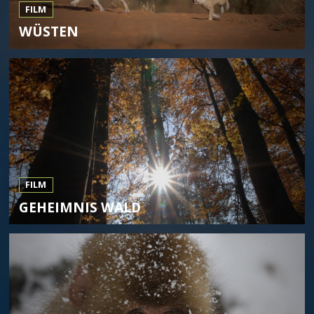
FILM
WÜSTEN
FILM
GEHEIMNIS WALD