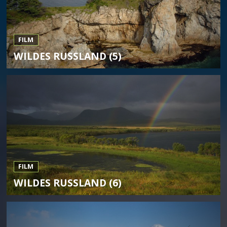
FILM
WILDES RUSSLAND (5)
FILM
WILDES RUSSLAND (6)