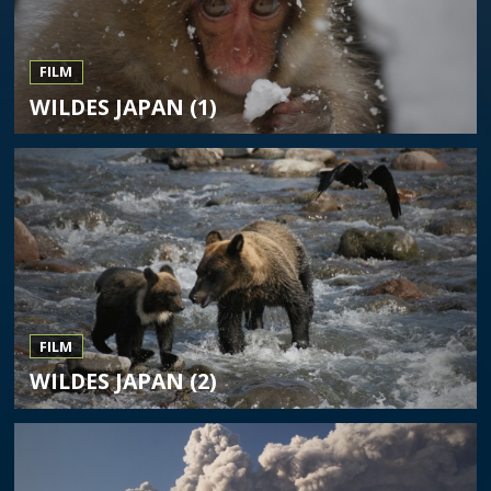
FILM
WILDES JAPAN (1)
FILM
WILDES JAPAN (2)