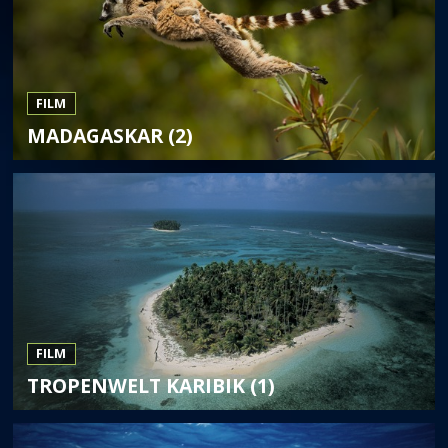
FILM
MADAGASKAR (2)
FILM
TROPENWELT KARIBIK (1)