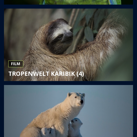
FILM
TROPENWELT KARIBIK (4)