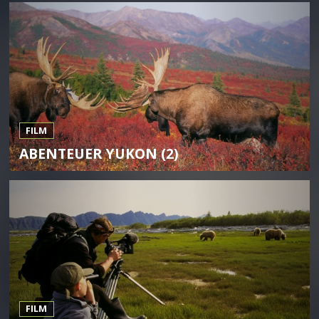
FILM
ABENTEUER YUKON (2)
FILM