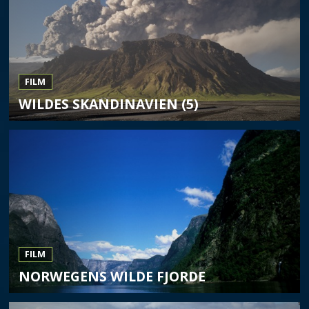
FILM
WILDES SKANDINAVIEN (5)
FILM
NORWEGENS WILDE FJORDE