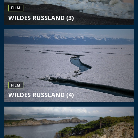
FILM
WILDES RUSSLAND (3)
FILM
WILDES RUSSLAND (4)