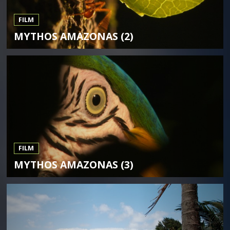
FILM
MYTHOS AMAZONAS (2)
FILM
MYTHOS AMAZONAS (3)