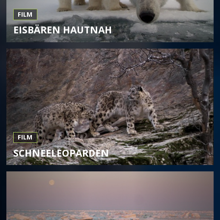
FILM
EISBÄREN HAUTNAH
FILM
SCHNEELEOPARDEN