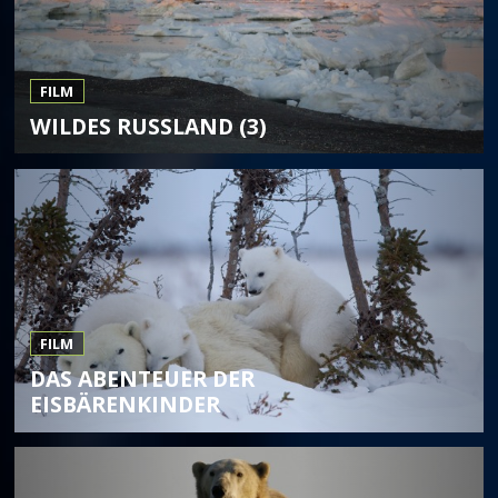
FILM
WILDES RUSSLAND (3)
FILM
DAS ABENTEUER DER
EISBÄRENKINDER