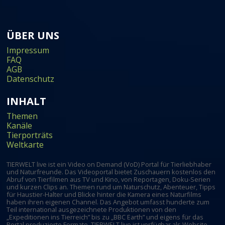
ÜBER UNS
Impressum
FAQ
AGB
Datenschutz
INHALT
Themen
Kanäle
Tierporträts
Weltkarte
TIERWELT live ist ein Video on Demand (VoD) Portal für Tierliebhaber
und Naturfreunde. Das Videoportal bietet Zuschauern kostenlos den
Abruf von Tierfilmen aus TV und Kino, von Reportagen, Doku-Serien
und kurzen Clips an. Themen rund um Naturschutz, Abenteuer, Tipps
für Haustier-Halter und Blicke hinter die Kamera eines Naturfilms
haben ihren eigenen Channel. Das Angebot umfasst hunderte zum
Teil international ausgezeichnete Produktionen von den
„Expeditionen ins Tierreich” bis zu „BBC Earth” und eigens für das
Portal produzierte Formate. TIERWELT live ist verfügbar als Website,