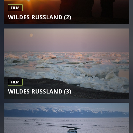
FILM
WILDES RUSSLAND (2)
FILM
WILDES RUSSLAND (3)