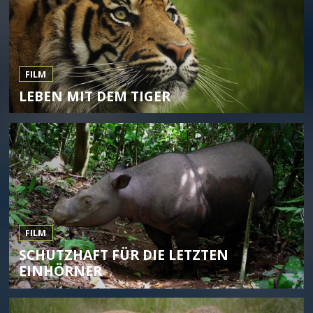
FILM
LEBEN MIT DEM TIGER
FILM
SCHUTZHAFT FÜR DIE LETZTEN
EINHÖRNER