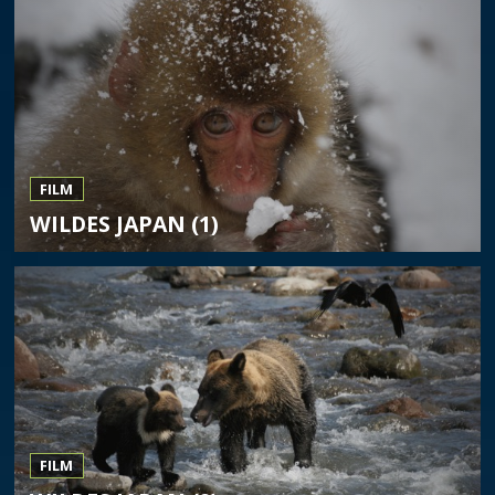
FILM
WILDES JAPAN (1)
FILM