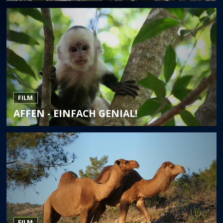
FILM
AFFEN - EINFACH GENIAL!
FILM