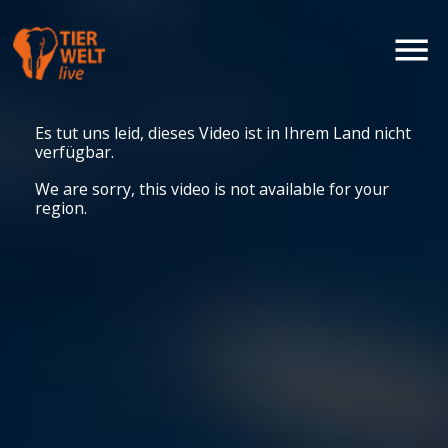
Es tut uns leid, dieses Video ist in Ihrem Land nicht
verfügbar.
We are sorry, this video is not available for your
region.