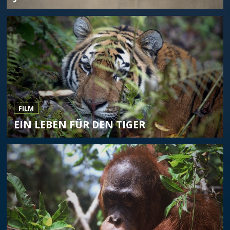
FILM
EIN LEBEN FÜR DEN TIGER