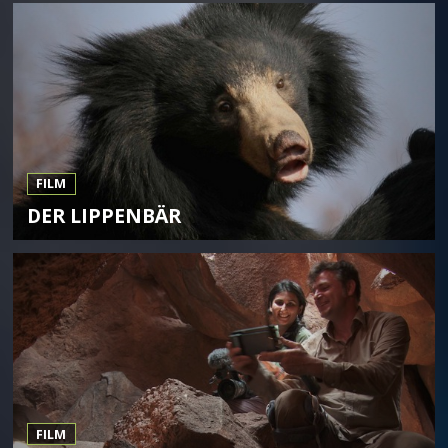
FILM
DER LIPPENBÄR
FILM