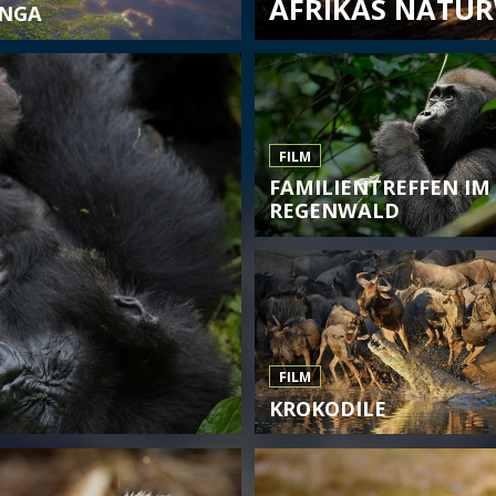
AFRIKAS NATU
ONGA
FILM
FAMILIENTREFFEN IM
REGENWALD
FILM
KROKODILE