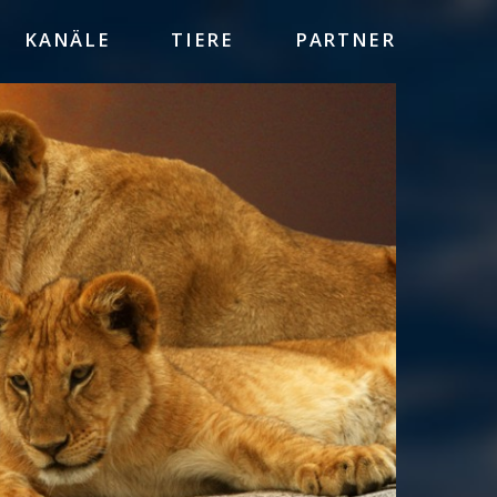
KANÄLE
TIERE
PARTNER
HEINZ SIELMANN STIFTUNG
WWF
BBC