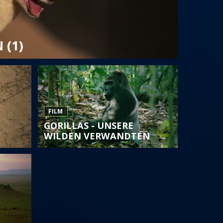
 (1)
FILM
GORILLAS - UNSERE
WILDEN VERWANDTEN