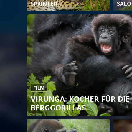
SPRINTER
SAL
FILM
VIRUNGA: KOCHER FÜR DIE
BERGGORILLAS