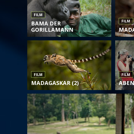
FILM
FILM
BAMA DER
GORILLAMANN
MADA
FILM
FILM
MADAGASKAR (2)
ABEN