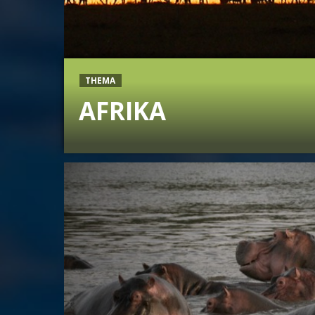
THEMA
AFRIKA