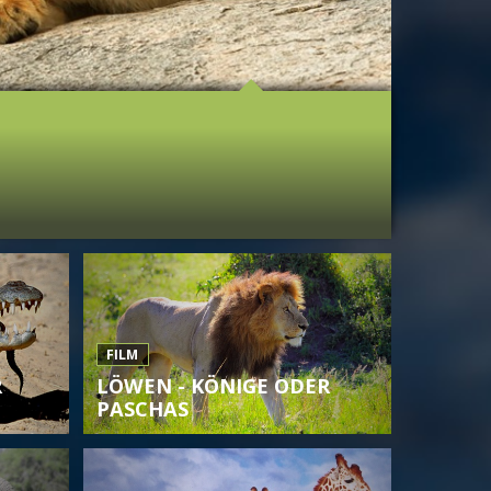
FILM
R
LÖWEN - KÖNIGE ODER
PASCHAS