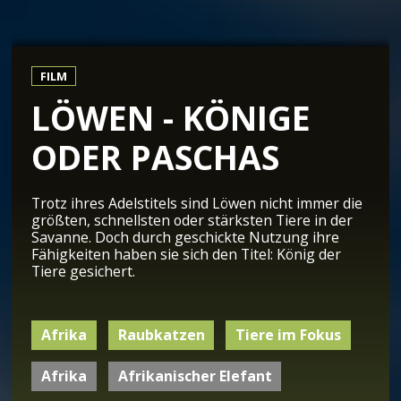
FILM
LÖWEN - KÖNIGE
ODER PASCHAS
Trotz ihres Adelstitels sind Löwen nicht immer die
größten, schnellsten oder stärksten Tiere in der
Savanne. Doch durch geschickte Nutzung ihre
Fähigkeiten haben sie sich den Titel: König der
Tiere gesichert.
Afrika
Raubkatzen
Tiere im Fokus
Afrika
Afrikanischer Elefant