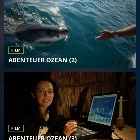
FILM
ABENTEUER OZEAN (2)
FILM
ABENTEUER OZEAN (3)