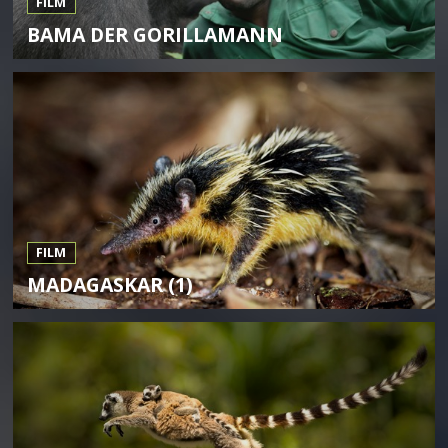
FILM
BAMA DER GORILLAMANN
FILM
MADAGASKAR (1)