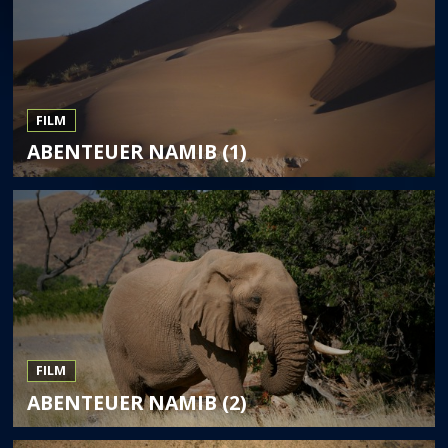
FILM
ABENTEUER NAMIB (1)
FILM
ABENTEUER NAMIB (2)