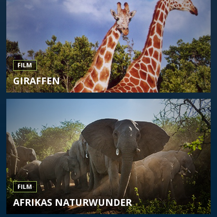
FILM
GIRAFFEN
FILM
AFRIKAS NATURWUNDER