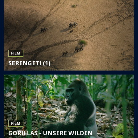
FILM
SERENGETI (1)
FILM
GORILLAS - UNSERE WILDEN