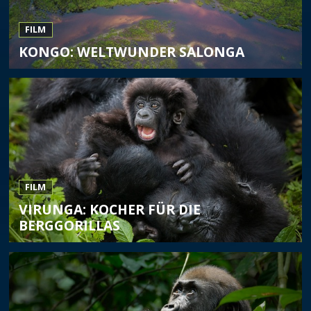
FILM
KONGO: WELTWUNDER SALONGA
FILM
VIRUNGA: KOCHER FÜR DIE
BERGGORILLAS