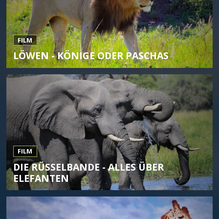
FILM
LÖWEN - KÖNIGE ODER PASCHAS
FILM
DIE RÜSSELBANDE - ALLES ÜBER
ELEFANTEN