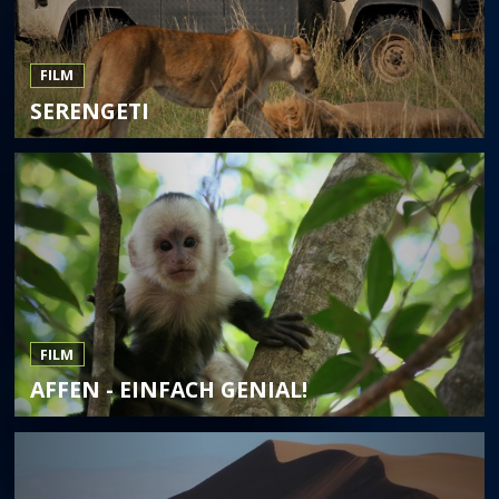
FILM
SERENGETI
FILM
AFFEN - EINFACH GENIAL!