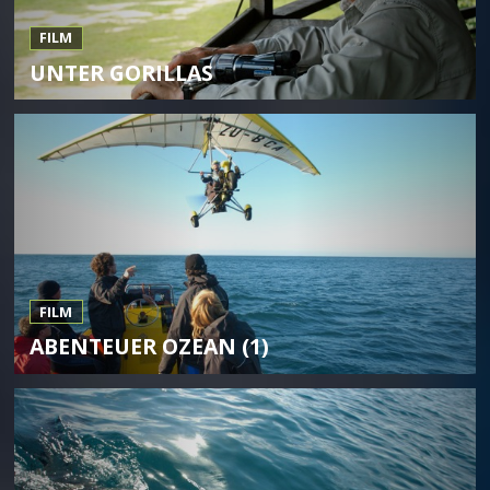
FILM
UNTER GORILLAS
FILM
ABENTEUER OZEAN (1)