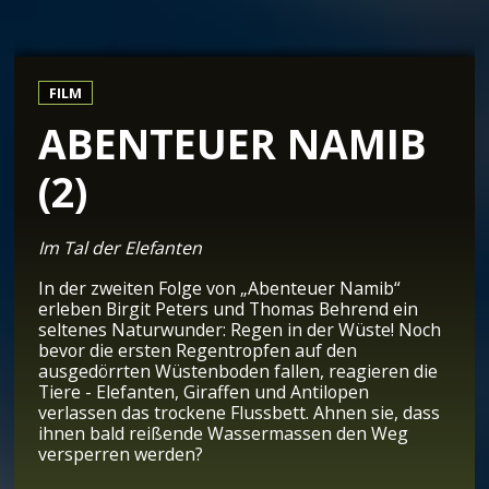
FILM
ABENTEUER NAMIB
(2)
Im Tal der Elefanten
In der zweiten Folge von „Abenteuer Namib“
erleben Birgit Peters und Thomas Behrend ein
seltenes Naturwunder: Regen in der Wüste! Noch
bevor die ersten Regentropfen auf den
ausgedörrten Wüstenboden fallen, reagieren die
Tiere - Elefanten, Giraffen und Antilopen
verlassen das trockene Flussbett. Ahnen sie, dass
ihnen bald reißende Wassermassen den Weg
versperren werden?