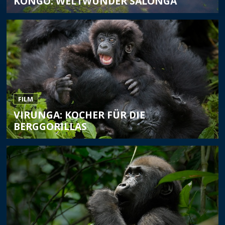
KONGO: WELTWUNDER SALONGA
FILM
VIRUNGA: KOCHER FÜR DIE
BERGGORILLAS