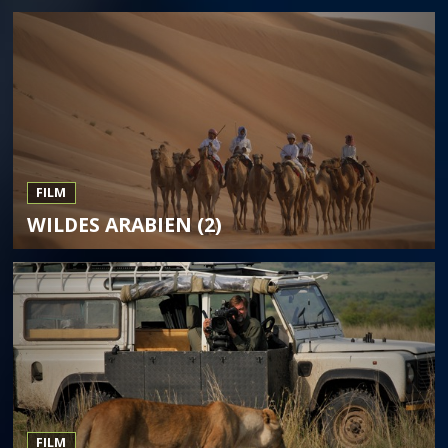
FILM
WILDES ARABIEN (2)
FILM