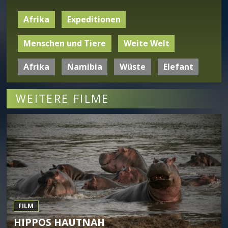
Afrika
Expeditionen
Menschen und Tiere
Weite Welt
Afrika
Namibia
Wüste
Elefant
WEITERE FILME
FILM
HIPPOS HAUTNAH