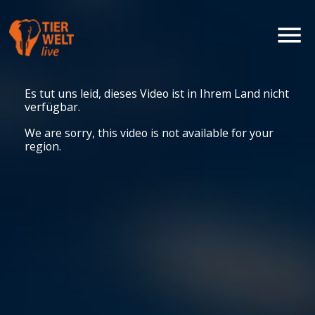
Es tut uns leid, dieses Video ist in Ihrem Land nicht
verfügbar.
We are sorry, this video is not available for your
region.