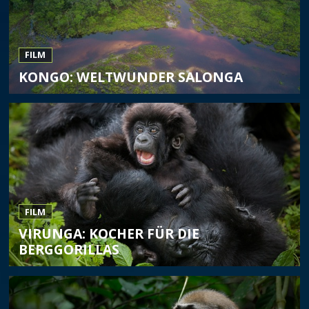
FILM
KONGO: WELTWUNDER SALONGA
FILM
VIRUNGA: KOCHER FÜR DIE
BERGGORILLAS