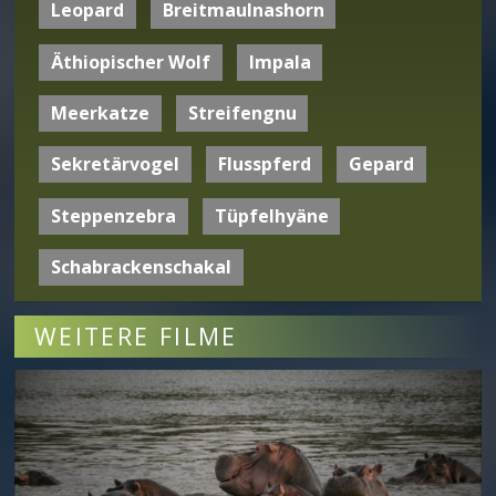
Leopard
Breitmaulnashorn
Äthiopischer Wolf
Impala
Meerkatze
Streifengnu
Sekretärvogel
Flusspferd
Gepard
Steppenzebra
Tüpfelhyäne
Schabrackenschakal
WEITERE FILME