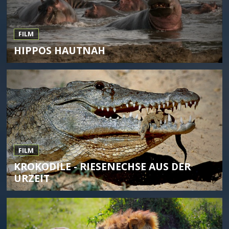
FILM
HIPPOS HAUTNAH
FILM
KROKODILE - RIESENECHSE AUS DER
URZEIT