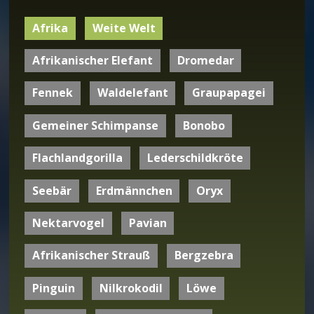
Afrika
Weite Welt
Afrikanischer Elefant
Dromedar
Fennek
Waldelefant
Graupapagei
Gemeiner Schimpanse
Bonobo
Flachlandgorilla
Lederschildkröte
Seebär
Erdmännchen
Oryx
Nektarvogel
Pavian
Afrikanischer Strauß
Bergzebra
Pinguin
Nilkrokodil
Löwe