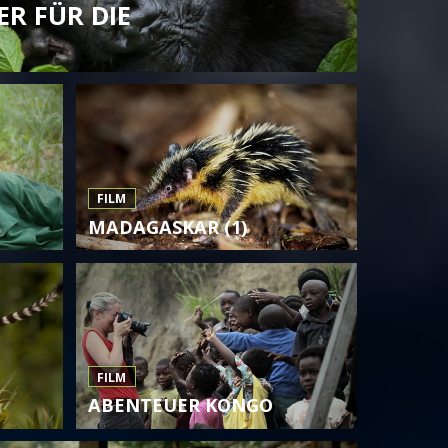
R FÜR DIE
FILM
MADAGASKAR (1)
FILM
ABENTEUER KONGO