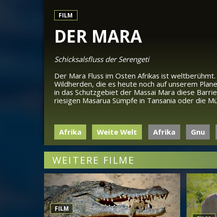
FILM
DER MARA
Schicksalsfluss der Serengeti
Der Mara Fluss im Osten Afrikas ist weltberühmt.
Wildherden, die es heute noch auf unserem Plan
in das Schutzgebiet der Massai Mara diese Barri
riesigen Masarua Sümpfe in Tansania oder die Mün
Afrika
Weite Welt
Afrika
Gnu
WEITERE FILME
FILM