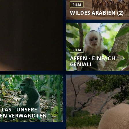
FILM
WILDES ARABIEN (2)
FILM
AFFEN - EINFACH
GENIAL!
LLAS - UNSERE
EN VERWANDTEN