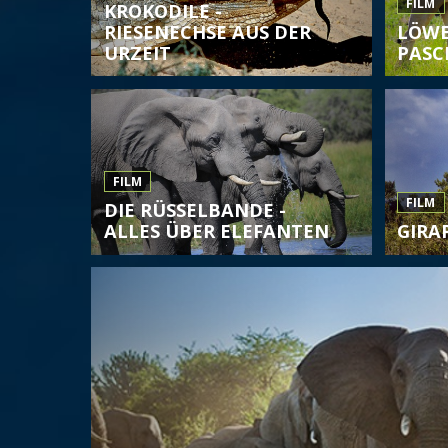
FILM
KROKODILE -
RIESENECHSE AUS DER
LÖWE
URZEIT
PASC
FILM
FILM
DIE RÜSSELBANDE -
ALLES ÜBER ELEFANTEN
GIRA