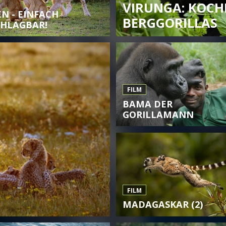
VIRUNGA: KOCHE
N - EINFACH
BERGGORILLAS
HLAGBAR!
FILM
BAMA DER
GORILLAMANN
FILM
MADAGASKAR (2)