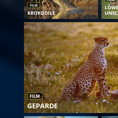
FILM
LÖWE
KROKODILE
UNSC
FILM
GEPARDE