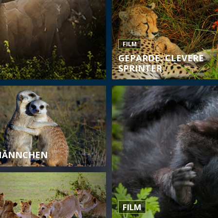
FILM
GEPARDE: CLEVERE
SPRINTER
MÄNNCHEN
FILM