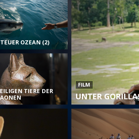
TEUER OZEAN (2)
FILM
EILIGEN TIERE DER
UNTER GORILLA
RAONEN