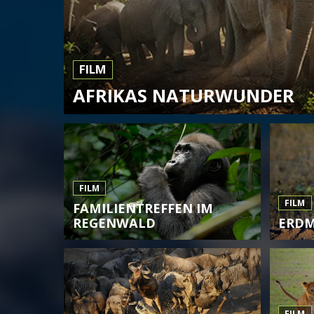
FILM
AFRIKAS NATURWUNDER
FILM
FILM
FAMILIENTREFFEN IM
REGENWALD
ERD
FILM