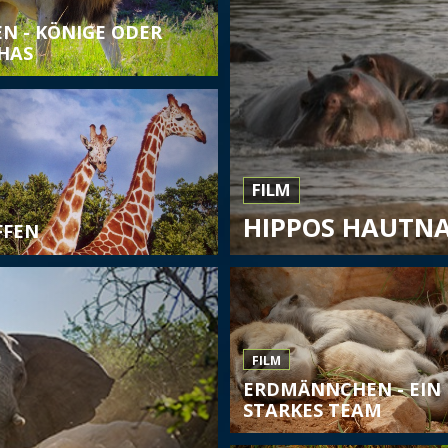
N - KÖNIGE ODER
HAS
FILM
HIPPOS HAUTN
FFEN
FILM
ERDMÄNNCHEN - EIN
STARKES TEAM