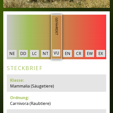
GEFÄHRDET
VU
NE
DD
LC
NT
EN
CR
EW
EX
STECKBRIEF
Klasse
:
Mammalia (Säugetiere)
Ordnung
:
Carnivora (Raubtiere)