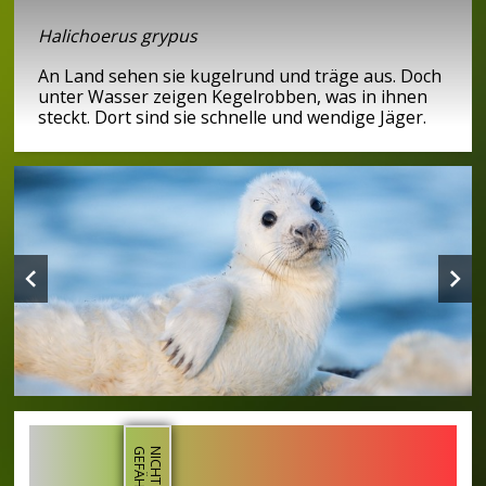
Halichoerus grypus
An Land sehen sie kugelrund und träge aus. Doch
unter Wasser zeigen Kegelrobben, was in ihnen
steckt. Dort sind sie schnelle und wendige Jäger.
T
N
I
C
H
T
G
E
F
Ä
H
R
D
E