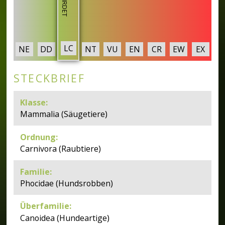
LC
NE
DD
NT
VU
EN
CR
EW
EX
STECKBRIEF
Klasse
:
Mammalia (Säugetiere)
Ordnung
:
Carnivora (Raubtiere)
Familie
:
Phocidae (Hundsrobben)
Überfamilie
:
Canoidea (Hundeartige)