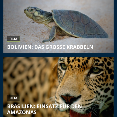
FILM
BOLIVIEN: DAS GROSSE KRABBELN
FILM
BRASILIEN: EINSATZ FÜR DEN
AMAZONAS