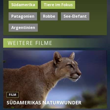
Südamerika
Tiere im Fokus
Patagonien
Robbe
See-Elefant
Argentinien
WEITERE FILME
FILM
SÜDAMERIKAS NATURWUNDER