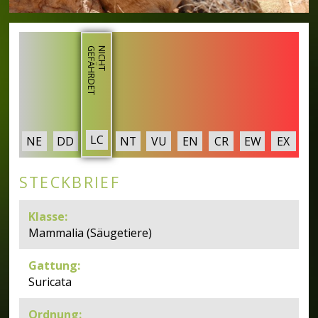
T
N
I
C
H
T
G
E
F
Ä
H
R
D
E
LC
NE
DD
NT
VU
EN
CR
EW
EX
STECKBRIEF
Klasse
:
Mammalia (Säugetiere)
Gattung
:
Suricata
Ordnung
: