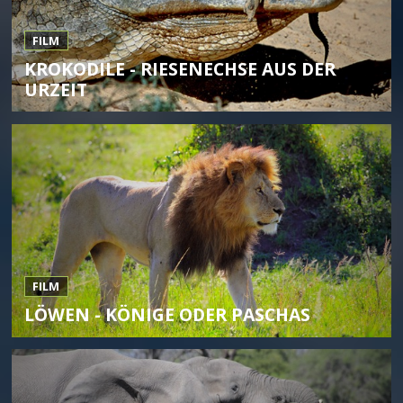
FILM
KROKODILE - RIESENECHSE AUS DER
URZEIT
FILM
LÖWEN - KÖNIGE ODER PASCHAS