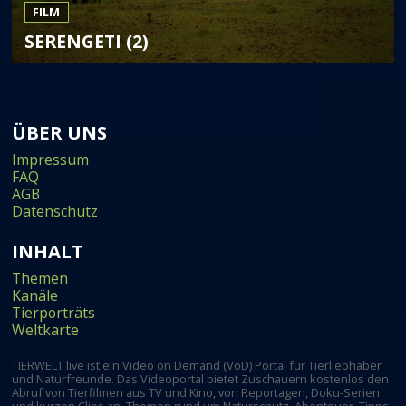
FILM
SERENGETI (2)
ÜBER UNS
Impressum
FAQ
AGB
Datenschutz
INHALT
Themen
Kanäle
Tierporträts
Weltkarte
TIERWELT live ist ein Video on Demand (VoD) Portal für Tierliebhaber
und Naturfreunde. Das Videoportal bietet Zuschauern kostenlos den
Abruf von Tierfilmen aus TV und Kino, von Reportagen, Doku-Serien
und kurzen Clips an. Themen rund um Naturschutz, Abenteuer, Tipps