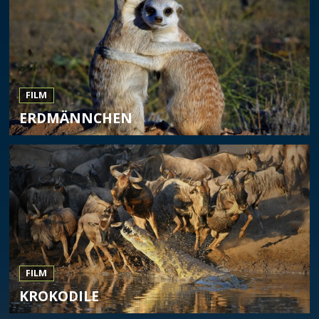
FILM
ERDMÄNNCHEN
FILM
KROKODILE