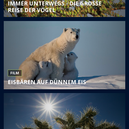
IMMER UNTERWEGS - DIE GROSSE R
EISE DER VÖGEL
FILM
EISBÄREN AUF DÜNNEM EIS