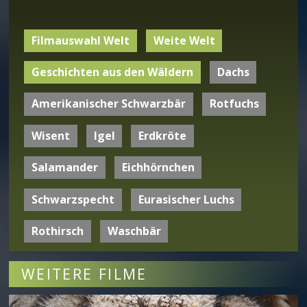
Filmauswahl Welt
Weite Welt
Geschichten aus den Wäldern
Dachs
Amerikanischer Schwarzbär
Rotfuchs
Wisent
Igel
Erdkröte
Salamander
Eichhörnchen
Schwarzspecht
Eurasischer Luchs
Rothirsch
Waschbär
WEITERE FILME