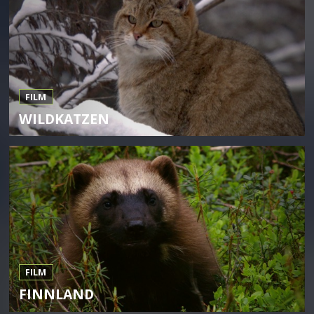
FILM
WILDKATZEN
FILM
FINNLAND