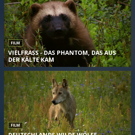
FILM
VIELFRASS - DAS PHANTOM, DAS AUS D
ER KÄLTE KAM
FILM
DEUTSCHLANDS WILDE WÖLFE