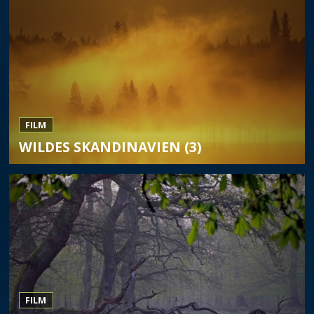
FILM
WILDES SKANDINAVIEN (3)
FILM