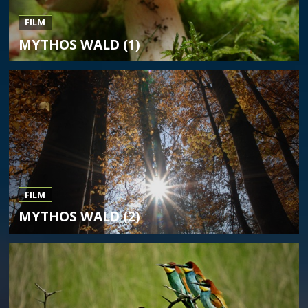
FILM
MYTHOS WALD (1)
FILM
MYTHOS WALD (2)