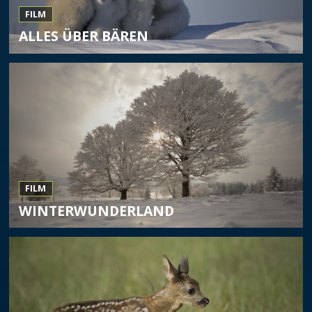
FILM
ALLES ÜBER BÄREN
FILM
WINTERWUNDERLAND