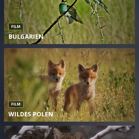
FILM
BULGARIEN
FILM
WILDES POLEN