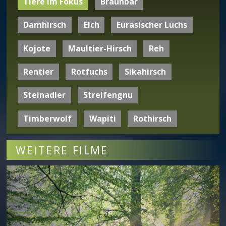
Tiere im Fokus
Braunbär
Damhirsch
Elch
Eurasischer Luchs
Kojote
Maultier-Hirsch
Reh
Rentier
Rotfuchs
Sikahirsch
Steinadler
Streifengnu
Timberwolf
Wapiti
Rothirsch
WEITERE FILME