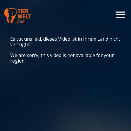
Es tut uns leid, dieses Video ist in Ihrem Land nicht
verfügbar.
We are sorry, this video is not available for your
region.