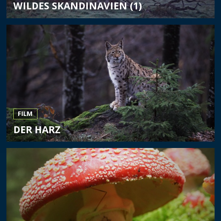
WILDES SKANDINAVIEN (1)
FILM
DER HARZ