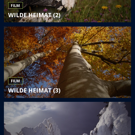
FILM
WILDE HEIMAT (2)
FILM
WILDE HEIMAT (3)