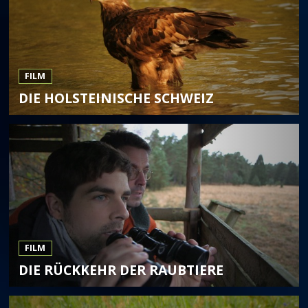
FILM
DIE HOLSTEINISCHE SCHWEIZ
FILM
DIE RÜCKKEHR DER RAUBTIERE