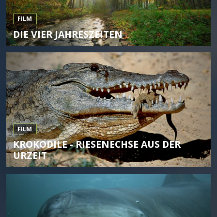
FILM
DIE VIER JAHRESZEITEN
FILM
KROKODILE - RIESENECHSE AUS DER
URZEIT