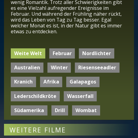
wenig Romantik. Trotz aller Schwierigkeiten gibt
es eine Vielzahl aufregender Ereignisse im
Februar. Und während der Frühling näher rückt,
wird das Leben von Tag zu Tag besser. Egal
welcher Monat es ist, in der Natur gibt es immer
etwas zu entdecken.
Weite Welt
Februar
Nordlichter
Australien
Winter
Riesenseeadler
Kranich
Afrika
Galapagos
Lederschildkröte
Wasserfall
Südamerika
Drill
Wombat
WEITERE FILME