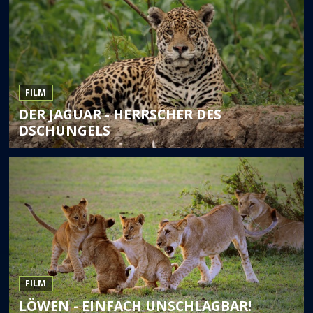
FILM
DER JAGUAR - HERRSCHER DES
DSCHUNGELS
FILM
LÖWEN - EINFACH UNSCHLAGBAR!