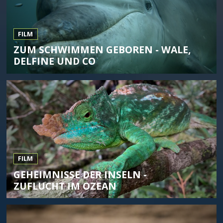
FILM
ZUM SCHWIMMEN GEBOREN - WALE,
DELFINE UND CO
FILM
GEHEIMNISSE DER INSELN -
ZUFLUCHT IM OZEAN