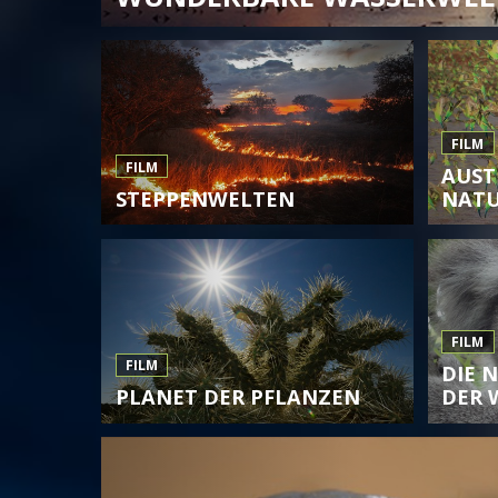
FILM
FILM
AUST
STEPPENWELTEN
NAT
FILM
FILM
DIE 
PLANET DER PFLANZEN
DER 