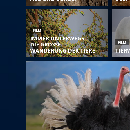
FILM
IMMER UNTERWEGS -
FILM
DIE GROSSE W
ANDERUNG DER TIERE
TIER