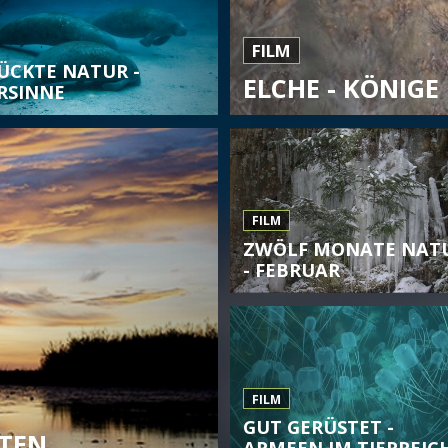
FILM
ÜCKTE NATUR -
ELCHE - KÖNIGE
RSINNE
FILM
ZWÖLF MONATE NAT
- FEBRUAR
FILM
GUT GERÜSTET -
TEN