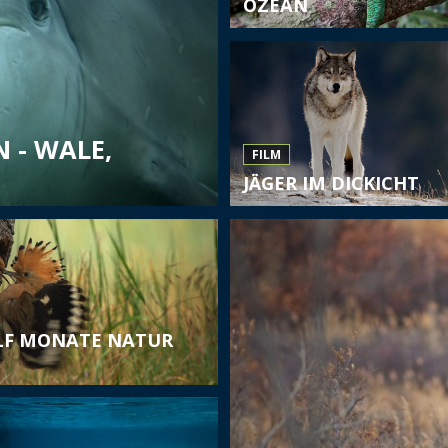
OZEAN
 - WALE,
FILM
JÄGER IM DICKICHT
F MONATE NATUR