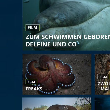
FILM
ZUM SCHWIMMEN GEBOREN
DELFINE UND CO
FILM
FILM
ZWÖL
FREAKS
- MAI