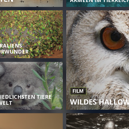
ARMEEN IM TIERREIC
RALIENS
URWUNDER
FILM
NIEDLICHSTEN TIERE
WILDES HALLO
WELT