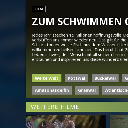
FILM
ZUM SCHWIMMEN G
Jedes Jahr stechen 15 Millionen hoffnungsvolle 
verblüffen uns immer wieder neu. Das gilt für die
Schluck tonnenweise Fisch aus dem Wasser filter
willkommen zu heißen scheinen. Das beruht auf 
Leben schwer; der Mensch mit all seinem Lärm und 
erstaunen und inspirieren uns diese wunderbare
Weite Welt
Pottwal
Buckelwal
G
Amazonasdelfin
Grauwal
Atlantisch
WEITERE FILME