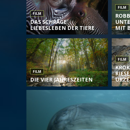
FILM
FILM
ROBB
DAS SCHRÄGE
UNT
LIEBESLEBEN DER TIERE
MIT B
FILM
KROK
FILM
RIES
DIE VIER JAHRESZEITEN
URZE