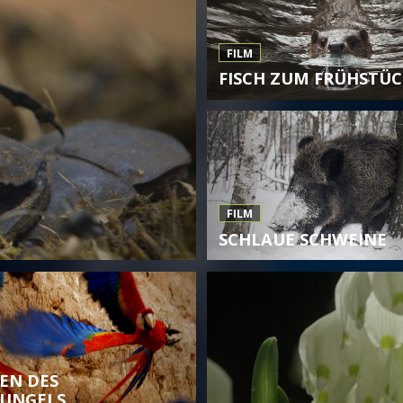
FILM
FISCH ZUM FRÜHSTÜC
FILM
SCHLAUE SCHWEINE
EN DES
UNGELS