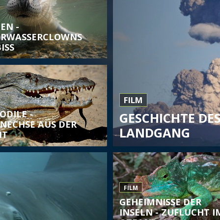
EN -
ERWASSERCLOWNS
ISS
FILM
ODILE -
GESCHICHTE DES
ENECHSE AUS DER
LANDGANG
IT
FILM
GEHEIMNISSE DER
INSELN - ZUFLUCHT I