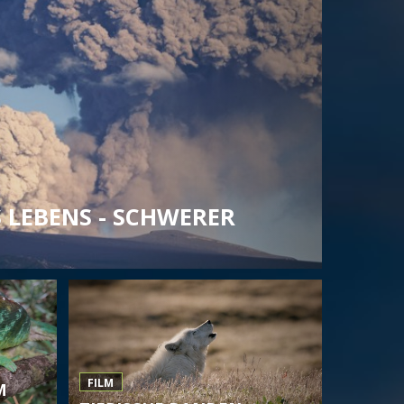
 LEBENS - SCHWERER
FILM
M