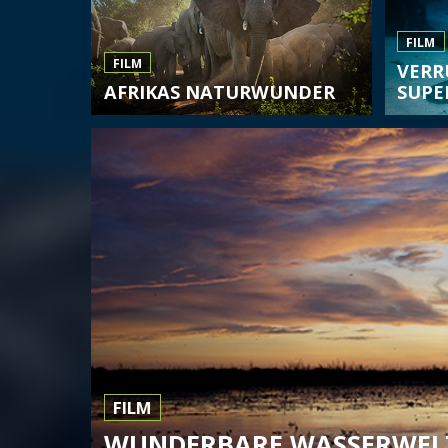
FILM
FILM
VERR
AFRIKAS NATURWUNDER
SUPE
FILM
WUNDERBARE WASSERWEL