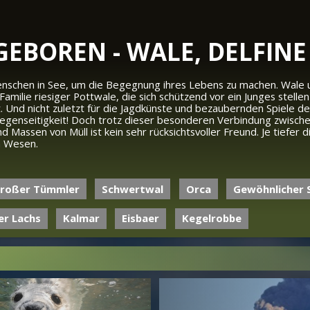
EBOREN - WALE, DELFINE
Menschen in See, um die Begegnung ihres Lebens zu machen. Wale
 Familie riesiger Pottwale, die sich schützend vor ein Junges stel
t. Und nicht zuletzt für die Jagdkünste und bezaubernden Spiele 
Gegenseitigkeit! Doch trotz dieser besonderen Verbindung zwisc
Massen von Müll ist kein sehr rücksichtsvoller Freund. Je tiefer 
n Wesen.
roßer Tümmler
Schwertwal
Orca
Gewöhnlicher 
er Lachs
Kalmar
Eisbaer
Kegelrobbe