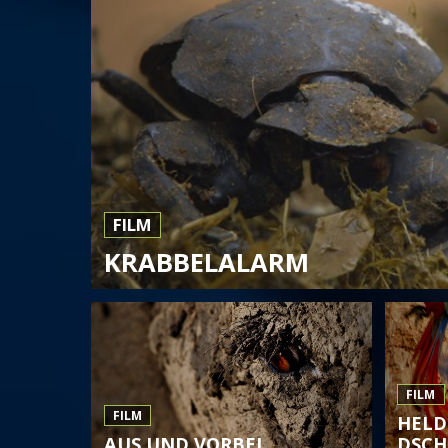
FILM
KRABBELALARM
FILM
FILM
HELD
AUS UND VORBEI
DSCH