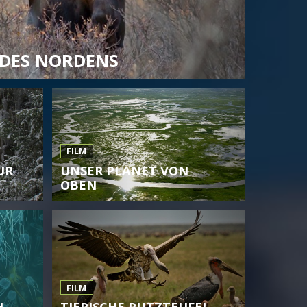
 DES NORDENS
FILM
UR
UNSER PLANET VON
OBEN
FILM