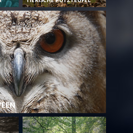
H
TIERISCHE PUTZTEUFEL
WEEN