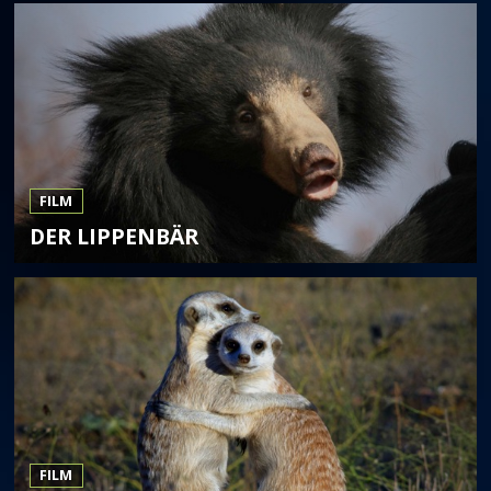
FILM
DER LIPPENBÄR
FILM