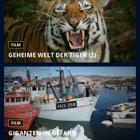
FILM
GEHEIME WELT DER TIGER (2)
FILM
GIGANTEN IN GEFAHR