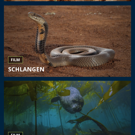
FILM
SCHLANGEN