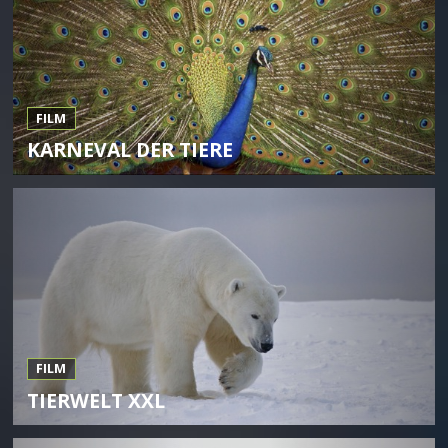
FILM
KARNEVAL DER TIERE
FILM
TIERWELT XXL