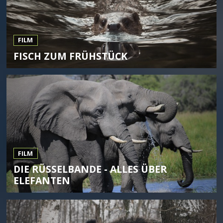
FILM
FISCH ZUM FRÜHSTÜCK
FILM
DIE RÜSSELBANDE - ALLES ÜBER
ELEFANTEN