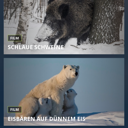
FILM
SCHLAUE SCHWEINE
FILM
EISBÄREN AUF DÜNNEM EIS