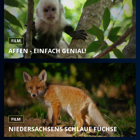
FILM
AFFEN - EINFACH GENIAL!
FILM
NIEDERSACHSENS SCHLAUE FÜCHSE