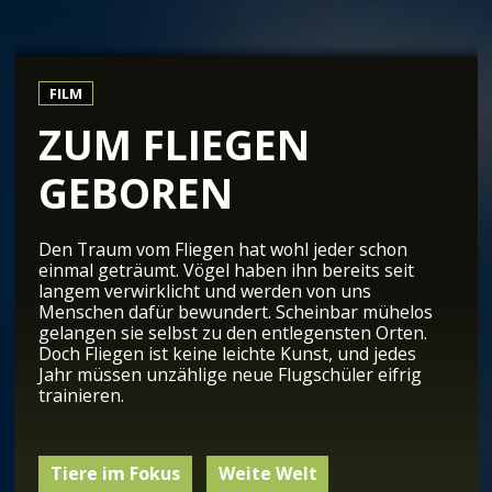
FILM
ZUM FLIEGEN
GEBOREN
Den Traum vom Fliegen hat wohl jeder schon
einmal geträumt. Vögel haben ihn bereits seit
langem verwirklicht und werden von uns
Menschen dafür bewundert. Scheinbar mühelos
gelangen sie selbst zu den entlegensten Orten.
Doch Fliegen ist keine leichte Kunst, und jedes
Jahr müssen unzählige neue Flugschüler eifrig
trainieren.
Tiere im Fokus
Weite Welt