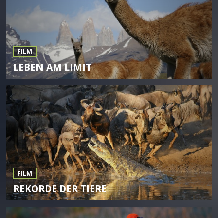
FILM
LEBEN AM LIMIT
FILM
REKORDE DER TIERE