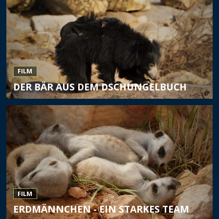
FILM
DER BÄR AUS DEM DSCHUNGELBUCH
FILM
ERDMÄNNCHEN - EIN STARKES TEAM