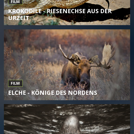
FILM
KROKODILE - RIESENECHSE AUS DER
URZEIT
FILM
ELCHE - KÖNIGE DES NORDENS