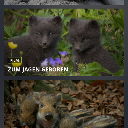
FILM
ZUM JAGEN GEBOREN