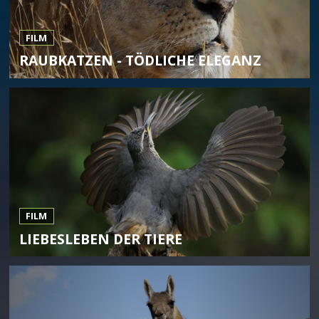
FILM
RAUBKATZEN - TÖDLICHE ELEGANZ
FILM
LIEBESLEBEN DER TIERE