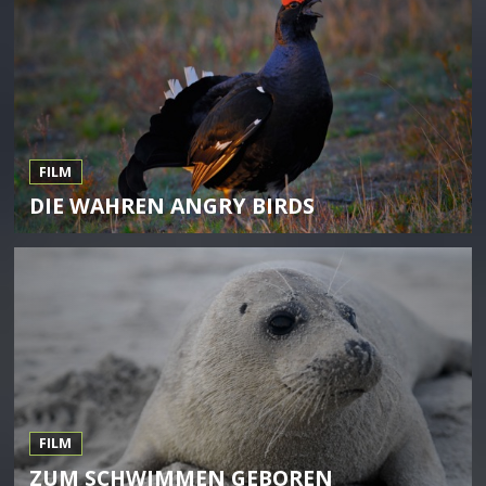
FILM
DIE WAHREN ANGRY BIRDS
FILM
ZUM SCHWIMMEN GEBOREN