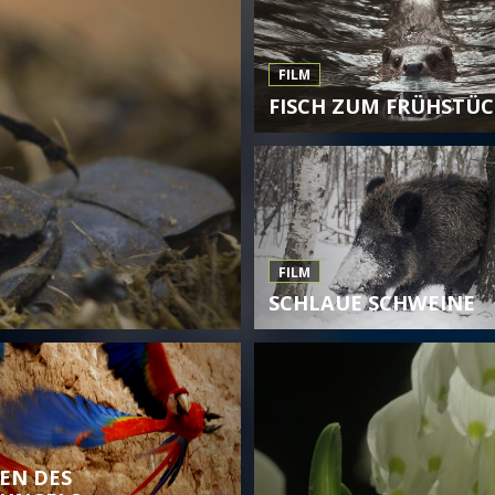
FILM
FISCH ZUM FRÜHSTÜC
FILM
SCHLAUE SCHWEINE
EN DES