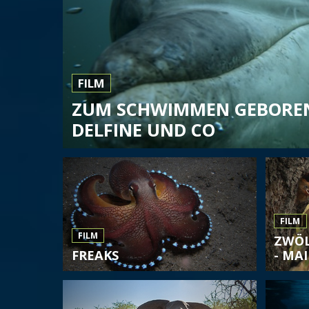
FILM
ZUM SCHWIMMEN GEBOREN
DELFINE UND CO
FILM
FILM
ZWÖL
FREAKS
- MAI