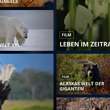
UNGELS
FILM
LEBEN IM ZEITR
WELT XXL
FILM
ALASKAS WELT DER
GIGANTEN