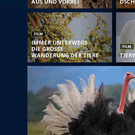
AUS UND VORBEI
DSCH
FILM
IMMER UNTERWEGS -
FILM
DIE GROSSE W
ANDERUNG DER TIERE
TIER