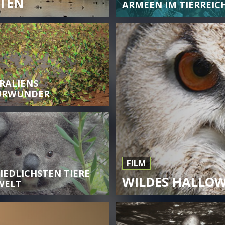
TEN
ARMEEN IM TIERREIC
RALIENS
URWUNDER
FILM
NIEDLICHSTEN TIERE
WILDES HALLO
WELT