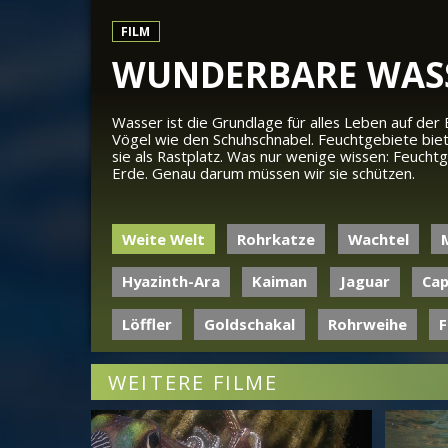
FILM
WUNDERBARE WAS
Wasser ist die Grundlage für alles Leben auf der
Vögel wie den Schuhschnabel. Feuchtgebiete biet
sie als Rastplatz. Was nur wenige wissen: Feuch
Erde. Genau darum müssen wir sie schützen.
Weite Welt
Rohrkatze
Wachtel
Hyazinth-Ara
Kaiman
Jaguar
Cap
Löffler
Goldschakal
Rohrweihe
F
WEITERE FILME