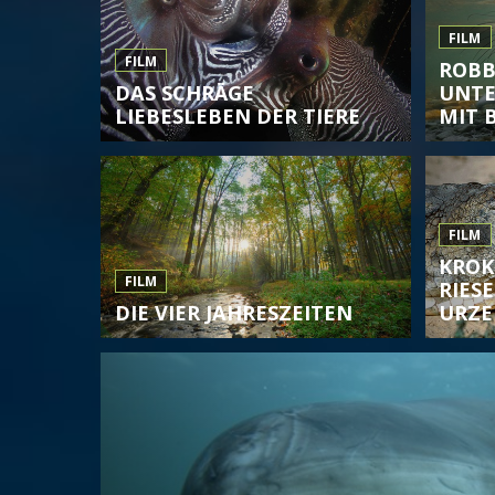
FILM
FILM
ROBB
DAS SCHRÄGE
UNT
LIEBESLEBEN DER TIERE
MIT B
FILM
KROK
FILM
RIES
DIE VIER JAHRESZEITEN
URZE