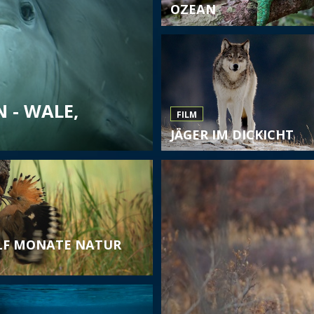
OZEAN
 - WALE,
FILM
JÄGER IM DICKICHT
F MONATE NATUR