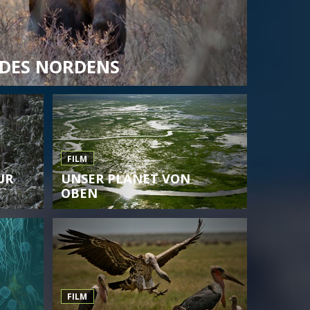
 DES NORDENS
FILM
UR
UNSER PLANET VON
OBEN
FILM