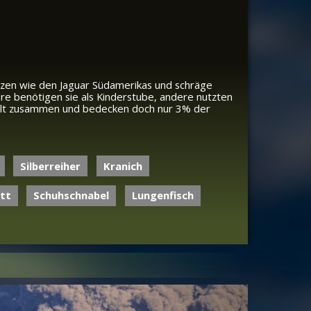
atzen wie den Jaguar Südamerikas und schräge
re benötigen sie als Kinderstube, andere nutzten
 Welt zusammen und bedecken doch nur 3% der
Silberreiher
Kranich
tt
Schuhschnabel
Lungenfisch