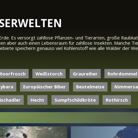
SERWELTEN
 Erde. Es versorgt zahllose Pflanzen- und Tierarten, große Raubk
en aber auch einen Lebensraum für zahllose Insekten. Manche Tie
tgebiete speichern genauso viel Kohlenstoff wie alle Wälder der
Moorfrosch
Weißstorch
Graureiher
Rohrdommel
ybara
Europäischer Biber
Beutelmeise
Nimmersa
ischadler
Hecht
Sumpfschildkröte
Rothirsch