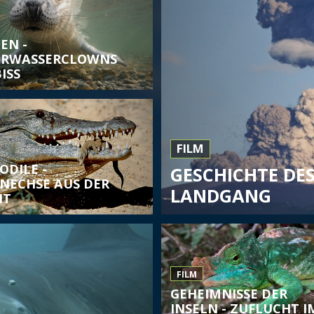
EN -
ERWASSERCLOWNS
ISS
FILM
ODILE -
GESCHICHTE DES
ENECHSE AUS DER
LANDGANG
IT
FILM
GEHEIMNISSE DER
INSELN - ZUFLUCHT I