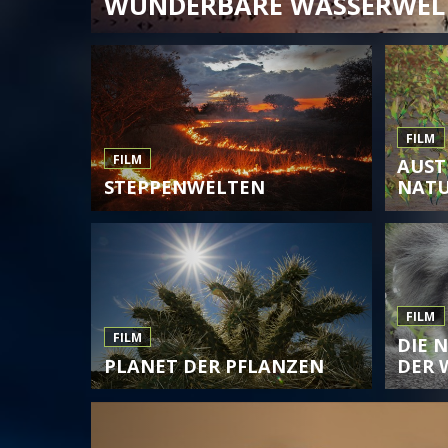
WUNDERBARE WASSERWEL
FILM
FILM
AUST
STEPPENWELTEN
NAT
FILM
FILM
DIE 
PLANET DER PFLANZEN
DER 