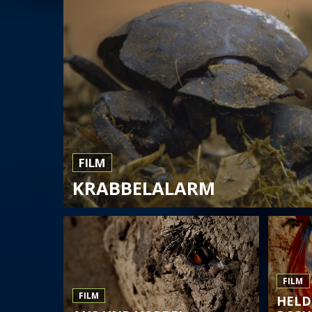
FILM
KRABBELALARM
FILM
FILM
HELD