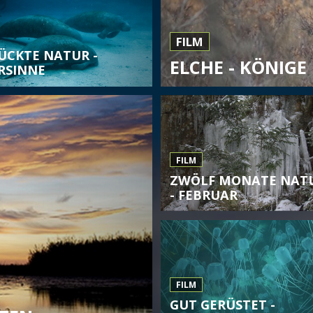
FILM
ÜCKTE NATUR -
ELCHE - KÖNIGE
RSINNE
FILM
ZWÖLF MONATE NAT
- FEBRUAR
FILM
GUT GERÜSTET -