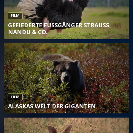
FILM
GEFIEDERTE FUSSGÄNGER STRAUSS, NA
NDU & CO.
FILM
ALASKAS WELT DER GIGANTEN