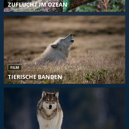
ZUFLUCHT IM OZEAN
FILM
TIERISCHE BANDEN