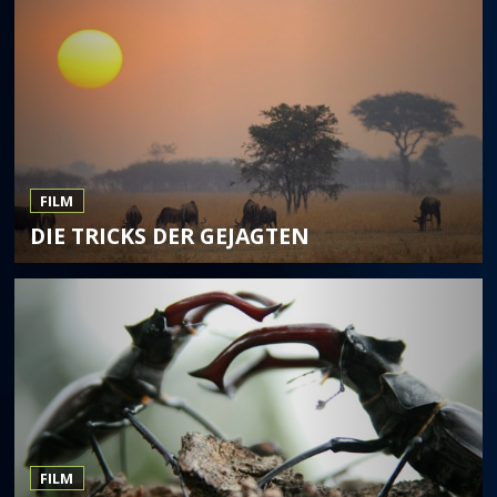
FILM
DIE TRICKS DER GEJAGTEN
FILM