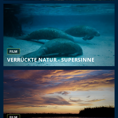
FILM
VERRÜCKTE NATUR - SUPERSINNE
FILM