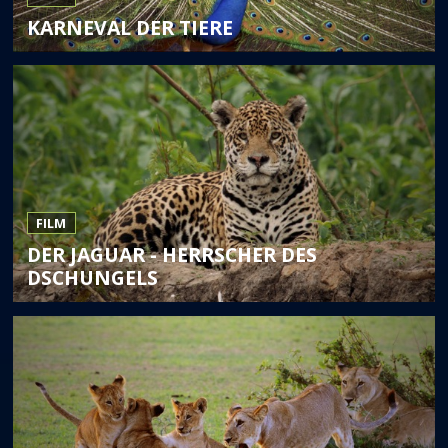
KARNEVAL DER TIERE
FILM
DER JAGUAR - HERRSCHER DES
DSCHUNGELS