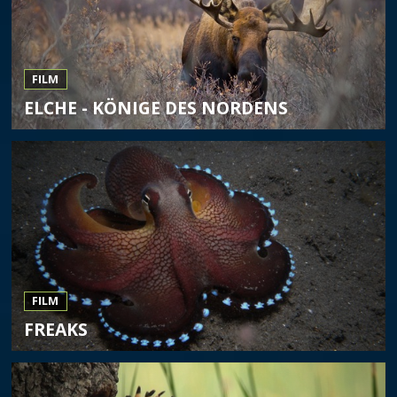
FILM
ELCHE - KÖNIGE DES NORDENS
FILM
FREAKS