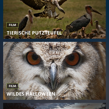
FILM
TIERISCHE PUTZTEUFEL
FILM
WILDES HALLOWEEN