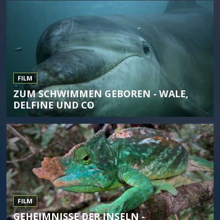
FILM
ZUM SCHWIMMEN GEBOREN - WALE,
DELFINE UND CO
FILM
GEHEIMNISSE DER INSELN -