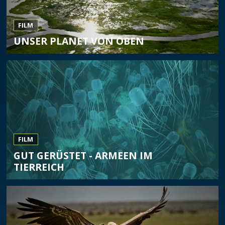
FILM
UNSER PLANET VON OBEN
FILM
GUT GERÜSTET - ARMEEN IM
TIERREICH