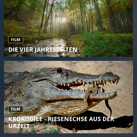
FILM
DIE VIER JAHRESZEITEN
FILM
KROKODILE - RIESENECHSE AUS DER
URZEIT