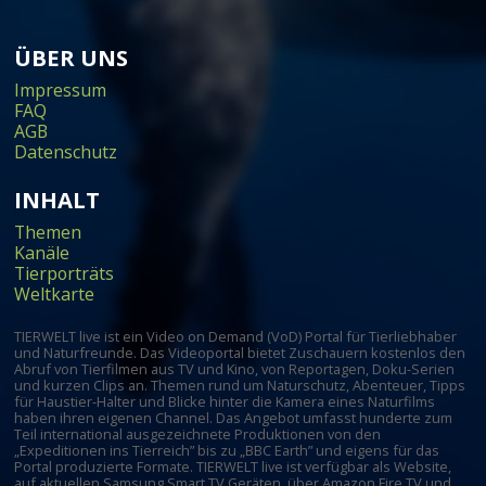
ÜBER UNS
Impressum
FAQ
AGB
Datenschutz
INHALT
Themen
Kanäle
Tierporträts
Weltkarte
TIERWELT live ist ein Video on Demand (VoD) Portal für Tierliebhaber
und Naturfreunde. Das Videoportal bietet Zuschauern kostenlos den
Abruf von Tierfilmen aus TV und Kino, von Reportagen, Doku-Serien
und kurzen Clips an. Themen rund um Naturschutz, Abenteuer, Tipps
für Haustier-Halter und Blicke hinter die Kamera eines Naturfilms
haben ihren eigenen Channel. Das Angebot umfasst hunderte zum
Teil international ausgezeichnete Produktionen von den
„Expeditionen ins Tierreich” bis zu „BBC Earth” und eigens für das
Portal produzierte Formate. TIERWELT live ist verfügbar als Website,
auf aktuellen Samsung Smart TV Geräten, über Amazon Fire TV und