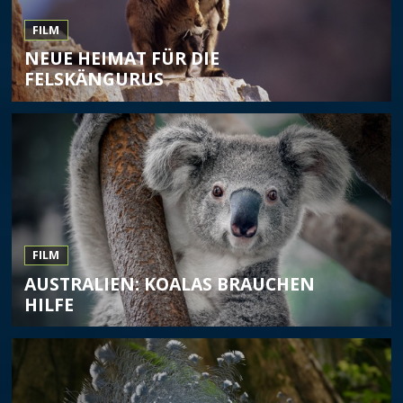
FILM
NEUE HEIMAT FÜR DIE
FELSKÄNGURUS
FILM
AUSTRALIEN: KOALAS BRAUCHEN
HILFE