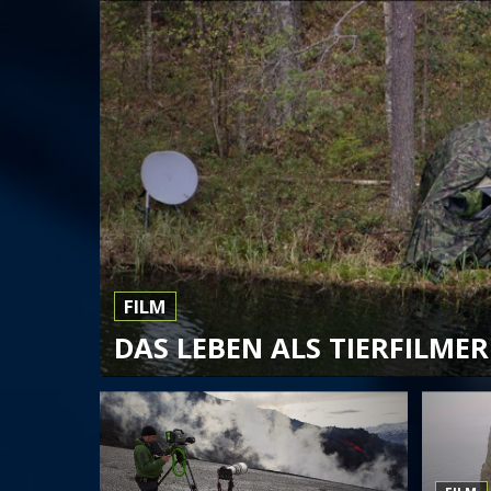
FILM
DAS LEBEN ALS TIERFILMER