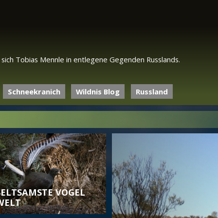
 sich Tobias Mennle in entlegene Gegenden Russlands.
Schneekranich
Wildnis Blog
Russland
SELTSAMSTE VOGEL
WELT