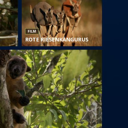
FILM
ROTE RIESENKÄNGURUS