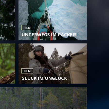
FILM
UNTERWEGS IM PACKEIS
FILM
GLÜCK IM UNGLÜCK