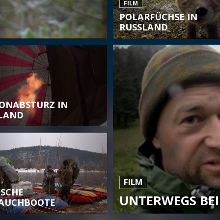
FILM
POLARFÜCHSE IN
RUSSLAND
ONABSTURZ IN
LAND
FILM
ISCHE
UNTERWEGS BEI
AUCHBOOTE