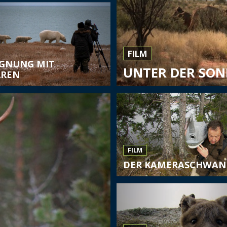
FILM
GNUNG MIT
UNTER DER SON
ÄREN
FILM
DER KAMERASCHWAN