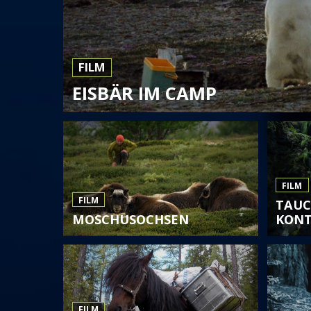
FILM
EISBÄR IM CAMP
FILM
FILM
TAUC
MOSCHUSOCHSEN
KONT
FILM