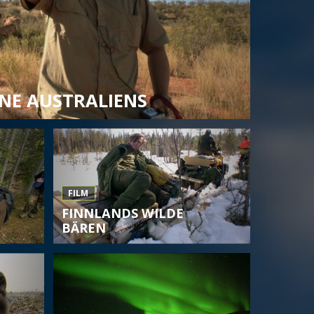
NE AUSTRALIENS
FILM
FINNLANDS WILDE
BÄREN