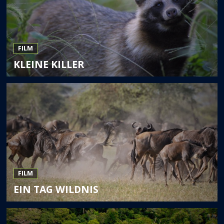
FILM
KLEINE KILLER
FILM
EIN TAG WILDNIS