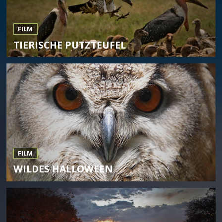
FILM
TIERISCHE PUTZTEUFEL
FILM
WILDES HALLOWEEN