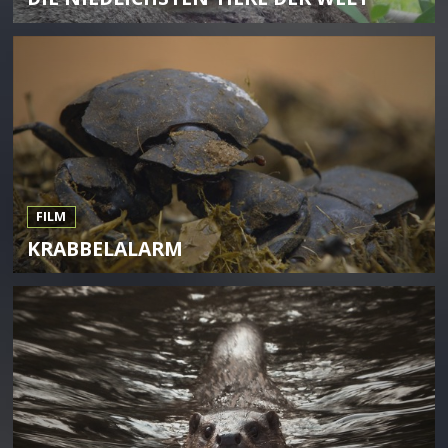
FILM
KRABBELALARM