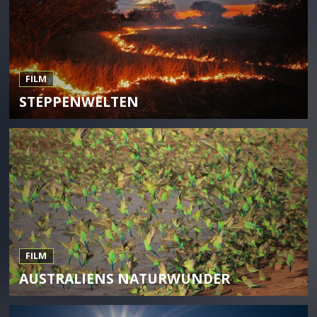
FILM
STEPPENWELTEN
FILM
AUSTRALIENS NATURWUNDER