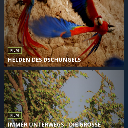
FILM
HELDEN DES DSCHUNGELS
FILM
IMMER UNTERWEGS - DIE GROSSE W