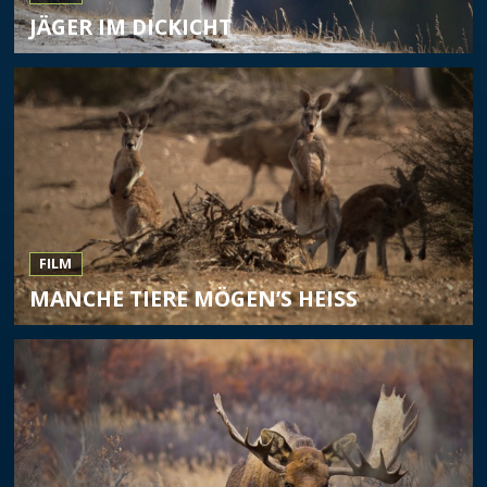
JÄGER IM DICKICHT
FILM
MANCHE TIERE MÖGEN’S HEISS