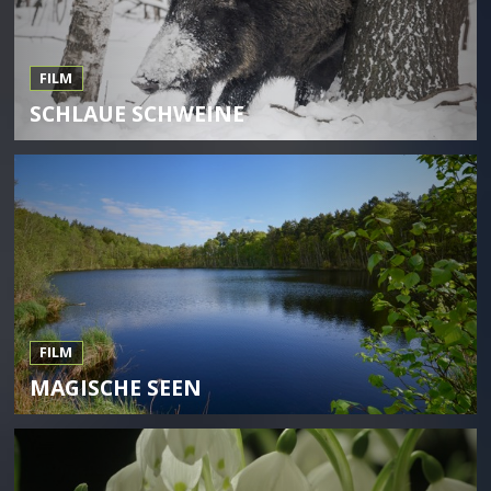
FILM
SCHLAUE SCHWEINE
FILM
MAGISCHE SEEN