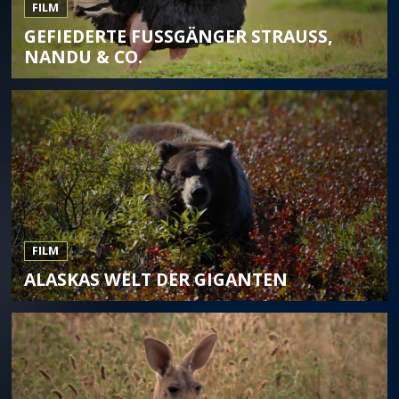
FILM
GEFIEDERTE FUSSGÄNGER STRAUSS, NA
NDU & CO.
FILM
ALASKAS WELT DER GIGANTEN