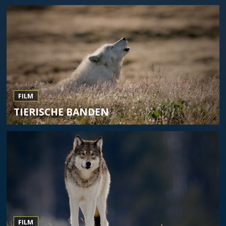
FILM
TIERISCHE BANDEN
FILM