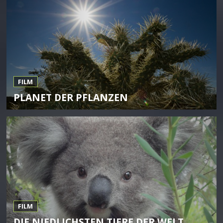
FILM
PLANET DER PFLANZEN
FILM
DIE NIEDLICHSTEN TIERE DER WELT