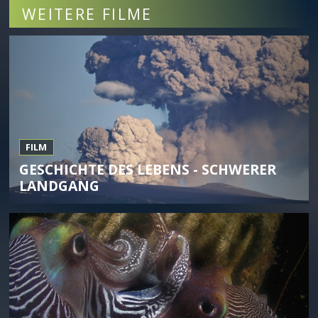
WEITERE FILME
FILM
GESCHICHTE DES LEBENS - SCHWERER
LANDGANG