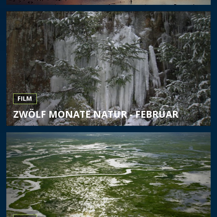
FILM
ZWÖLF MONATE NATUR - FEBRUAR