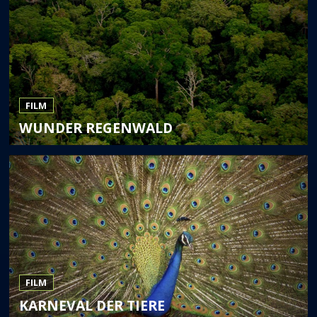
FILM
WUNDER REGENWALD
FILM
KARNEVAL DER TIERE