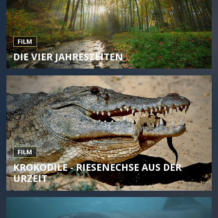
FILM
DIE VIER JAHRESZEITEN
FILM
KROKODILE - RIESENECHSE AUS DER
URZEIT