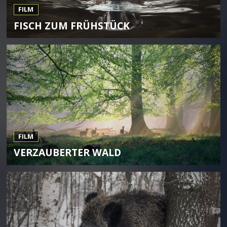
FILM
FISCH ZUM FRÜHSTÜCK
FILM
VERZAUBERTER WALD