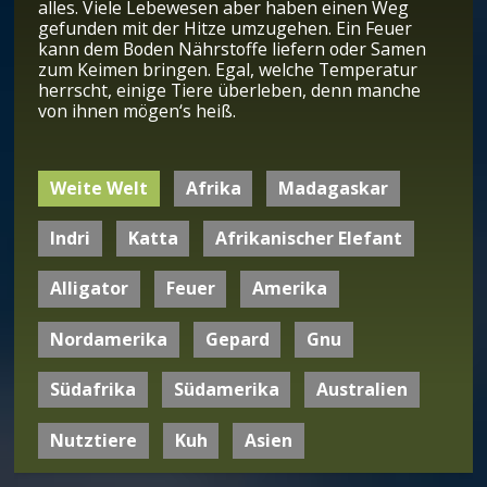
alles. Viele Lebewesen aber haben einen Weg
gefunden mit der Hitze umzugehen. Ein Feuer
kann dem Boden Nährstoffe liefern oder Samen
zum Keimen bringen. Egal, welche Temperatur
herrscht, einige Tiere überleben, denn manche
von ihnen mögen‘s heiß.
Weite Welt
Afrika
Madagaskar
Indri
Katta
Afrikanischer Elefant
Alligator
Feuer
Amerika
Nordamerika
Gepard
Gnu
Südafrika
Südamerika
Australien
Nutztiere
Kuh
Asien